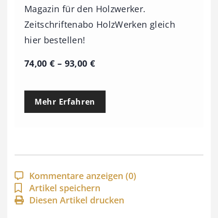
Magazin für den Holzwerker.
Zeitschriftenabo HolzWerken gleich
hier bestellen!
P
74,00
€
–
93,00
€
r
e
Mehr Erfahren
i
s
s
p
a
Kommentare anzeigen
(0)
n
Artikel speichern
Diesen Artikel drucken
n