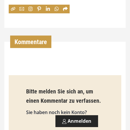
e
:
7
4
,
Kommentare
0
0
€
b
Bitte melden Sie sich an, um
i
einen Kommentar zu verfassen.
s
9
Sie haben noch kein Konto?
3
Anmelden