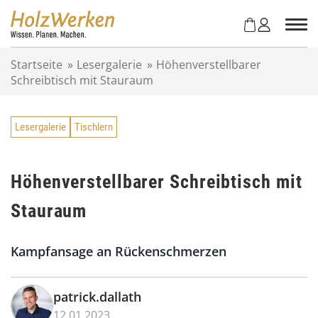
Z
u
m
I
Startseite
»
Lesergalerie
»
Höhenverstellbarer
n
Schreibtisch mit Stauraum
h
a
l
Lesergalerie
Tischlern
t
s
p
r
Höhenverstellbarer Schreibtisch mit
i
Stauraum
n
g
e
Kampfansage an Rückenschmerzen
n
patrick.dallath
12.01.2023