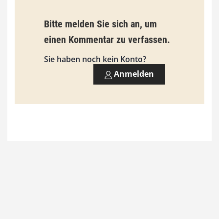
b
Bitte melden Sie sich an, um
i
einen Kommentar zu verfassen.
s
9
Sie haben noch kein Konto?
3
Anmelden
,
0
0
€