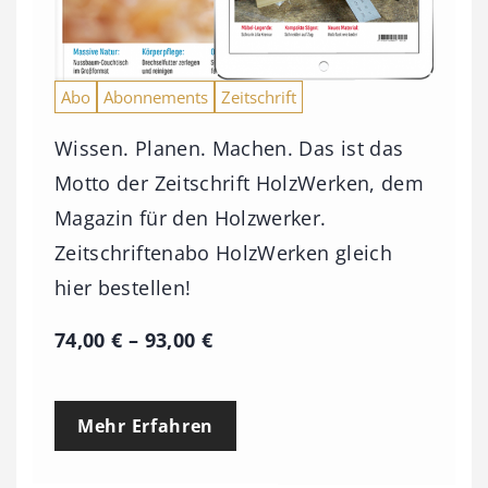
Abo
Abonnements
Zeitschrift
Wissen. Planen. Machen. Das ist das
Motto der Zeitschrift HolzWerken, dem
Magazin für den Holzwerker.
Zeitschriftenabo HolzWerken gleich
hier bestellen!
P
74,00
€
–
93,00
€
r
e
Mehr Erfahren
i
s