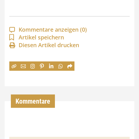
s
p
a
Kommentare anzeigen
(0)
n
Artikel speichern
Diesen Artikel drucken
n
e
:
7
4
,
Kommentare
0
0
€