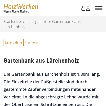
Z
u
m
I
Startseite
»
Lesergalerie
»
Gartenbank aus
n
Lärchenholz
h
a
l
Lesergalerie
Tischlern
t
s
p
r
Gartenbank aus Lärchenholz
i
n
Die Gartenbank aus Lärchenholz ist 1,80m lang.
g
e
Die Einzelteile der Fußgestelle sind durch
n
gestemmte Zapfenverbindungen miteinander
Verleimt. In die abgeschrägte Lehne wurde mit
der Oberfräse ein Schriftzug eingefräst. Die