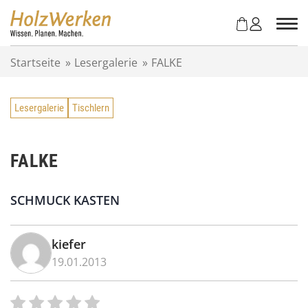
Z
u
m
I
Startseite
»
Lesergalerie
»
FALKE
n
h
a
Lesergalerie
Tischlern
l
t
s
p
FALKE
r
i
SCHMUCK KASTEN
n
g
e
kiefer
n
19.01.2013