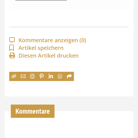
s
s
p
a
Kommentare anzeigen
(0)
n
Artikel speichern
Diesen Artikel drucken
n
e
:
7
4
,
Kommentare
0
0