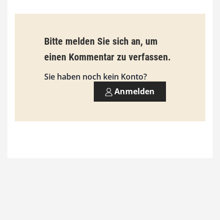
€
b
Bitte melden Sie sich an, um
i
einen Kommentar zu verfassen.
s
9
Sie haben noch kein Konto?
3
Anmelden
,
0
0
€