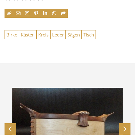
Birke
Kästen
Kreis
Leder
Sägen
Tisch