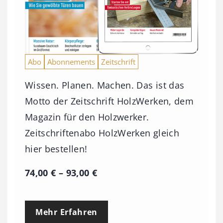
Abo
Abonnements
Zeitschrift
Wissen. Planen. Machen. Das ist das
Motto der Zeitschrift HolzWerken, dem
Magazin für den Holzwerker.
Zeitschriftenabo HolzWerken gleich
hier bestellen!
P
74,00
€
–
93,00
€
r
e
Mehr Erfahren
i