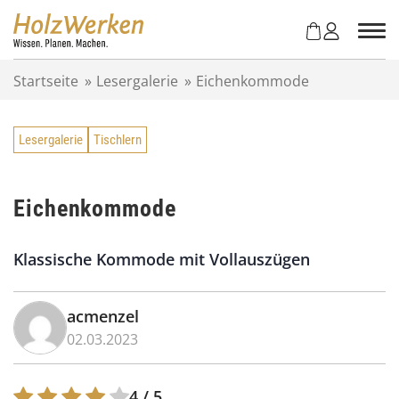
Z
u
m
I
Startseite
»
Lesergalerie
»
Eichenkommode
n
h
a
Lesergalerie
Tischlern
l
t
s
p
Eichenkommode
r
i
Klassische Kommode mit Vollauszügen
n
g
e
acmenzel
n
02.03.2023
4
/ 5.