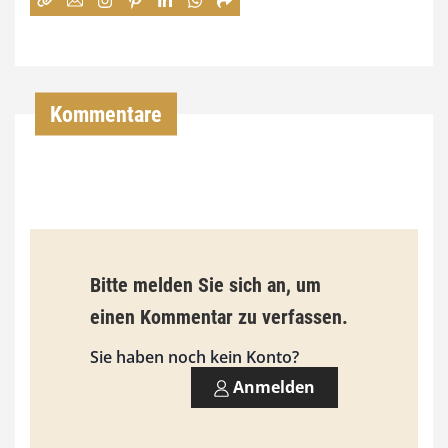
:
7
4
,
Kommentare
0
0
€
b
Bitte melden Sie sich an, um
i
einen Kommentar zu verfassen.
s
9
Sie haben noch kein Konto?
3
Anmelden
,