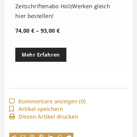
Zeitschriftenabo HolzWerken gleich
hier bestellen!
P
74,00
€
–
93,00
€
r
e
Mehr Erfahren
i
s
s
p
a
Kommentare anzeigen
(0)
n
Artikel speichern
Diesen Artikel drucken
n
e