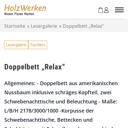
Z
u
m
I
Startseite
»
Lesergalerie
»
Doppelbett „Relax“
n
h
a
Lesergalerie
Tischlern
l
t
s
p
Doppelbett „Relax“
r
i
Allgemeines: - Doppelbett aus amerikanischen
n
g
Nussbaum inklusive schräges Kopfteil, zwei
e
Schwebenachttische und Beleuchtung - Maße:
n
L/B/H 2178/3000/1000 -Korpusse der
Schwebenachttische, Bettecken und