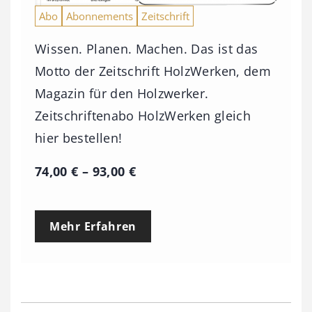
Abo
Abonnements
Zeitschrift
Wissen. Planen. Machen. Das ist das
Motto der Zeitschrift HolzWerken, dem
Magazin für den Holzwerker.
Zeitschriftenabo HolzWerken gleich
hier bestellen!
P
74,00
€
–
93,00
€
r
e
Mehr Erfahren
i
s
s
p