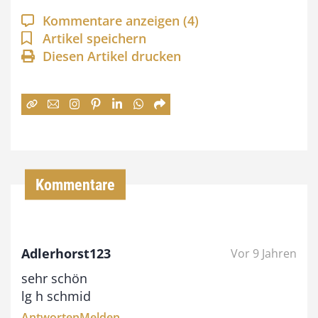
a
Kommentare anzeigen
(4)
n
Artikel speichern
Diesen Artikel drucken
n
e
:
7
4
,
Kommentare
0
0
Adlerhorst123
Vor 9 Jahren
€
sehr schön
b
lg h schmid
i
Antworten
Melden