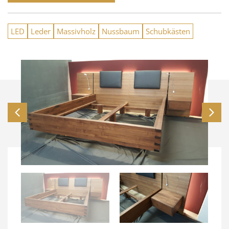
LED
Leder
Massivholz
Nussbaum
Schubkästen