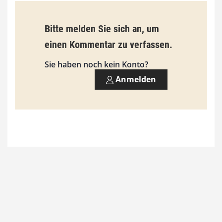
9
Bitte melden Sie sich an, um
3
einen Kommentar zu verfassen.
,
0
Sie haben noch kein Konto?
0
Anmelden
€