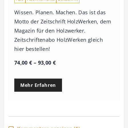
Wissen. Planen. Machen. Das ist das
Motto der Zeitschrift HolzWerken, dem
Magazin für den Holzwerker.
Zeitschriftenabo HolzWerken gleich
hier bestellen!
P
74,00
€
–
93,00
€
r
e
Mehr Erfahren
i
s
s
p
a