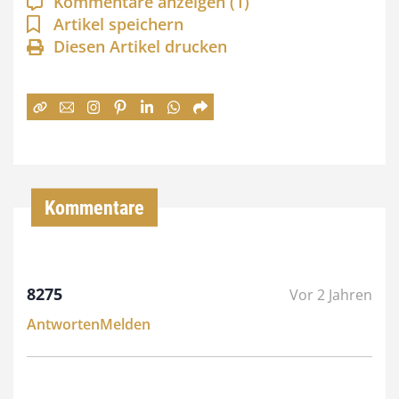
Kommentare anzeigen
(1)
n
Artikel speichern
Diesen Artikel drucken
n
e
:
7
4
,
Kommentare
0
0
8275
Vor 2 Jahren
€
Antworten
Melden
b
i
s