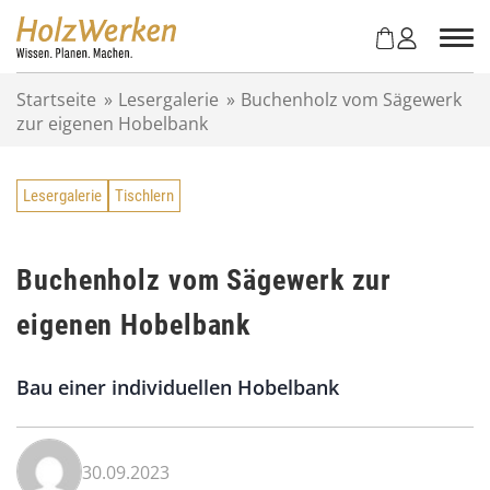
Z
u
m
I
Startseite
»
Lesergalerie
»
Buchenholz vom Sägewerk
n
zur eigenen Hobelbank
h
a
l
Lesergalerie
Tischlern
t
s
p
r
Buchenholz vom Sägewerk zur
i
eigenen Hobelbank
n
g
e
Bau einer individuellen Hobelbank
n
30.09.2023