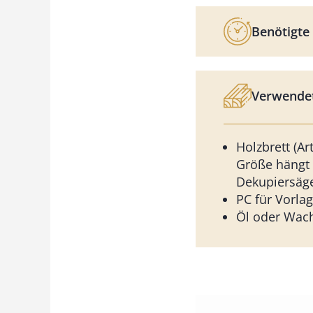
Benötigte 
Verwendet
Holzbrett (Ar
Größe hängt 
Dekupiersäge
PC für Vorla
Öl oder Wac