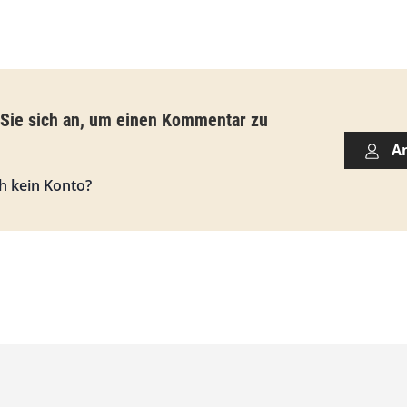
€
b
i
s
 Sie sich an, um einen Kommentar zu
9
A
3
h kein Konto?
,
0
0
€