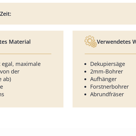
Zeit:
es Material
Verwendetes 
t egal, maximale
Dekupiersäge
von der
2mm-Bohrer
 ab)
Aufhänger
ge
Forstnerbohrer
hs
Abrundfräser