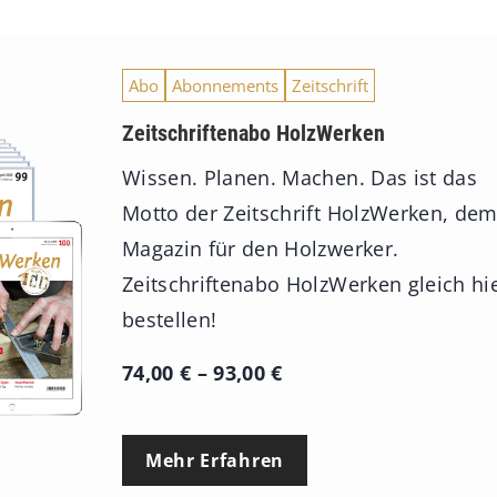
Abo
Abonnements
Zeitschrift
Zeitschriftenabo HolzWerken
Wissen. Planen. Machen. Das ist das
Motto der Zeitschrift HolzWerken, de
Magazin für den Holzwerker.
Zeitschriftenabo HolzWerken gleich hi
bestellen!
P
74,00
€
–
93,00
€
r
e
Mehr Erfahren
i