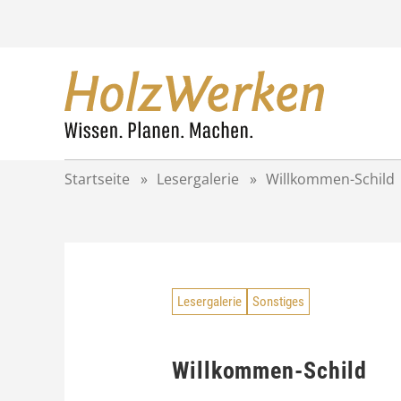
Z
u
m
I
n
h
a
l
t
Startseite
»
Lesergalerie
»
Willkommen-Schild
s
p
r
i
n
g
Lesergalerie
Sonstiges
e
n
Willkommen-Schild