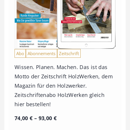
Abo
Abonnements
Zeitschrift
Wissen. Planen. Machen. Das ist das
Motto der Zeitschrift HolzWerken, dem
Magazin für den Holzwerker.
Zeitschriftenabo HolzWerken gleich
hier bestellen!
P
74,00
€
–
93,00
€
r