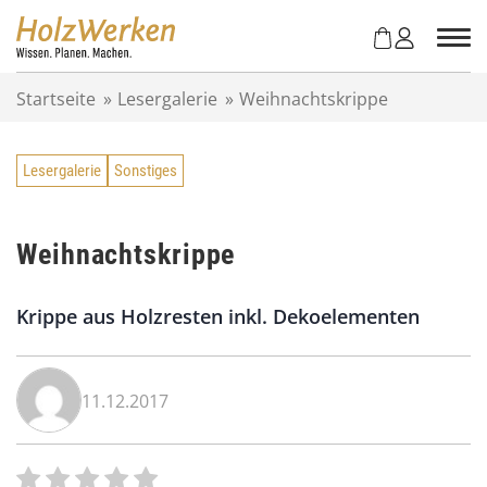
Z
u
m
I
Startseite
»
Lesergalerie
»
Weihnachtskrippe
n
h
a
Lesergalerie
Sonstiges
l
t
s
p
Weihnachtskrippe
r
i
Krippe aus Holzresten inkl. Dekoelementen
n
g
e
n
11.12.2017