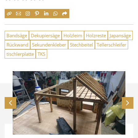
Bandsäge
Dekupiersäge
Holzleim
Holzreste
Japansäge
Rückwand
Sekundenkleber
Stechbeitel
Tellerschleifer
tischlerplatte
TKS