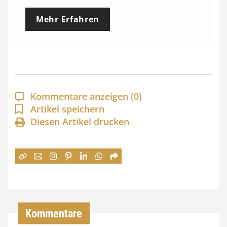
e
Mehr Erfahren
i
s
s
p
a
Kommentare anzeigen
(0)
n
Artikel speichern
Diesen Artikel drucken
n
e
:
7
4
,
Kommentare
0