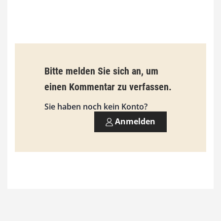
0
€
b
Bitte melden Sie sich an, um
i
einen Kommentar zu verfassen.
s
9
Sie haben noch kein Konto?
3
Anmelden
,
0
0
€