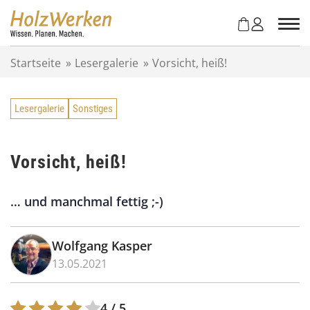
Z
u
m
I
Startseite
»
Lesergalerie
»
Vorsicht, heiß!
n
h
a
Lesergalerie
Sonstiges
l
t
s
p
Vorsicht, heiß!
r
i
… und manchmal fettig ;-)
n
g
e
Wolfgang Kasper
n
13.05.2021
4
/ 5.