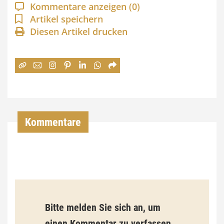
a
Kommentare anzeigen
(0)
n
Artikel speichern
Diesen Artikel drucken
n
e
:
7
4
,
Kommentare
0
0
€
b
Bitte melden Sie sich an, um
i
einen Kommentar zu verfassen.