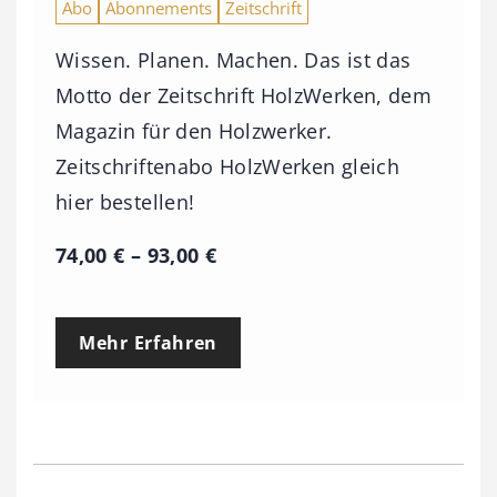
Abo
Abonnements
Zeitschrift
Wissen. Planen. Machen. Das ist das
Motto der Zeitschrift HolzWerken, dem
Magazin für den Holzwerker.
Zeitschriftenabo HolzWerken gleich
hier bestellen!
P
74,00
€
–
93,00
€
r
e
Mehr Erfahren
i
s
s
p