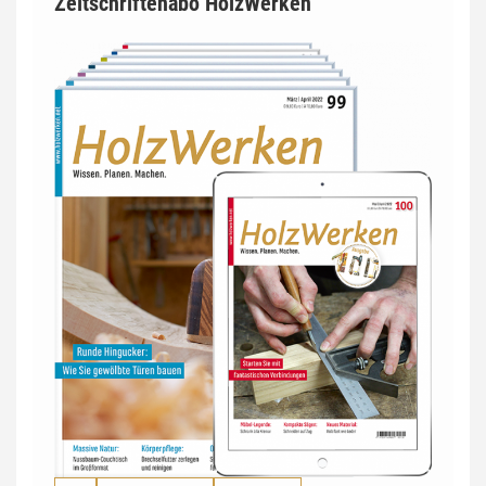
Zeitschriftenabo HolzWerken