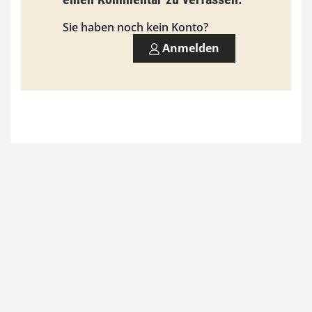
s
9
Sie haben noch kein Konto?
3
Anmelden
,
0
0
€