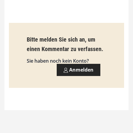
0
€
b
Bitte melden Sie sich an, um
i
einen Kommentar zu verfassen.
s
9
Sie haben noch kein Konto?
3
Anmelden
,
0
0
€