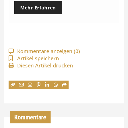
e
Mehr Erfahren
i
s
s
p
a
Kommentare anzeigen
(0)
n
Artikel speichern
Diesen Artikel drucken
n
e
:
7
4
,
Kommentare
0