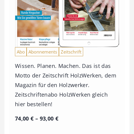
Abo
Abonnements
Zeitschrift
Wissen. Planen. Machen. Das ist das
Motto der Zeitschrift HolzWerken, dem
Magazin für den Holzwerker.
Zeitschriftenabo HolzWerken gleich
hier bestellen!
P
74,00
€
–
93,00
€
r