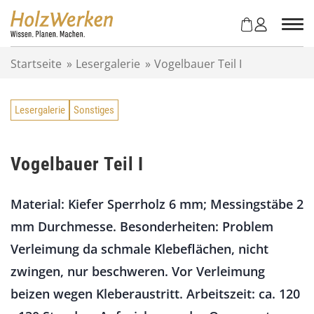
Z
u
m
I
Startseite
»
Lesergalerie
»
Vogelbauer Teil I
n
h
a
Lesergalerie
Sonstiges
l
t
s
p
Vogelbauer Teil I
r
i
Material: Kiefer Sperrholz 6 mm; Messingstäbe 2
n
g
mm Durchmesse. Besonderheiten: Problem
e
Verleimung da schmale Klebeflächen, nicht
n
zwingen, nur beschweren. Vor Verleimung
beizen wegen Kleberaustritt. Arbeitszeit: ca. 120