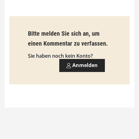
€
b
Bitte melden Sie sich an, um
i
einen Kommentar zu verfassen.
s
9
Sie haben noch kein Konto?
3
Anmelden
,
0
0
€