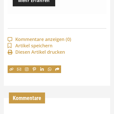
Mehr Erfahren
i
s
s
p
a
Kommentare anzeigen
(0)
n
Artikel speichern
Diesen Artikel drucken
n
e
:
7
4
,
Kommentare
0
0