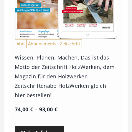
Abo
Abonnements
Zeitschrift
Wissen. Planen. Machen. Das ist das
Motto der Zeitschrift HolzWerken, dem
Magazin für den Holzwerker.
Zeitschriftenabo HolzWerken gleich
hier bestellen!
P
74,00
€
–
93,00
€
r
e