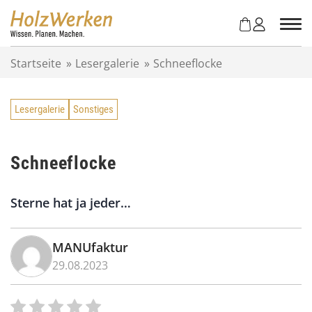
Z
u
m
I
Startseite
»
Lesergalerie
»
Schneeflocke
n
h
a
Lesergalerie
Sonstiges
l
t
s
p
Schneeflocke
r
i
Sterne hat ja jeder…
n
g
e
MANUfaktur
n
29.08.2023