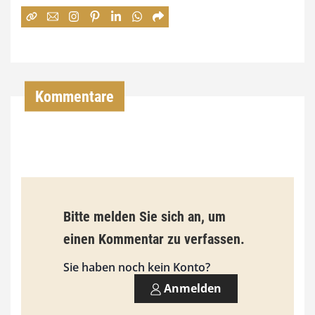
:
7
4
,
Kommentare
0
0
€
b
Bitte melden Sie sich an, um
i
einen Kommentar zu verfassen.
s
9
Sie haben noch kein Konto?
3
Anmelden
,