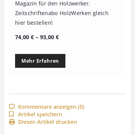
Magazin für den Holzwerker.
Zeitschriftenabo HolzWerken gleich
hier bestellen!
P
74,00
€
–
93,00
€
r
e
Mehr Erfahren
i
s
s
p
a
Kommentare anzeigen
(0)
n
Artikel speichern
Diesen Artikel drucken
n
e