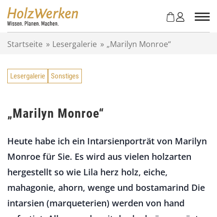
Z
u
m
I
Startseite
»
Lesergalerie
»
„Marilyn Monroe“
n
h
a
Lesergalerie
Sonstiges
l
t
s
p
„Marilyn Monroe“
r
i
Heute habe ich ein Intarsienporträt von Marilyn
n
g
Monroe für Sie. Es wird aus vielen holzarten
e
hergestellt so wie Lila herz holz, eiche,
n
mahagonie, ahorn, wenge und bostamarind Die
intarsien (marqueterien) werden von hand