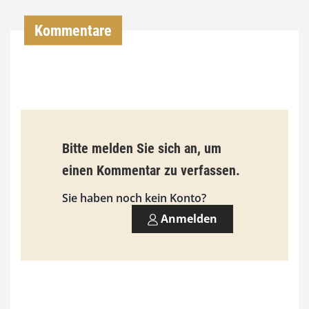
,
Kommentare
0
0
€
b
Bitte melden Sie sich an, um
i
einen Kommentar zu verfassen.
s
9
Sie haben noch kein Konto?
3
Anmelden
,
0
0