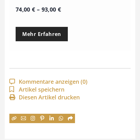
P
74,00
€
–
93,00
€
r
e
Mehr Erfahren
i
s
s
p
a
Kommentare anzeigen
(0)
n
Artikel speichern
Diesen Artikel drucken
n
e
:
7
4