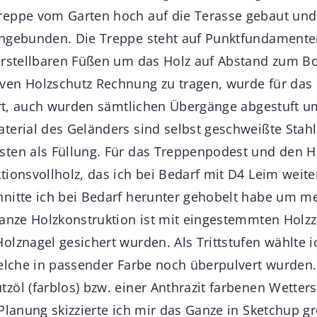
eppe vom Garten hoch auf die Terasse gebaut und 
ngebunden. Die Treppe steht auf Punktfundamenten
erstellbaren Füßen um das Holz auf Abstand zum B
en Holzschutz Rechnung zu tragen, wurde für das 
iert, auch wurden sämtlichen Übergänge abgestuft u
terial des Geländers sind selbst geschweißte Stahl
ten als Füllung. Für das Treppenpodest und den H
ionsvollholz, das ich bei Bedarf mit D4 Leim weite
nitte ich bei Bedarf herunter gehobelt habe um m
Ganze Holzkonstruktion ist mit eingestemmten Holz
lznagel gesichert wurden. Als Trittstufen wählte i
welche in passender Farbe noch überpulvert wurden
zöl (farblos) bzw. einer Anthrazit farbenen Wetter
Planung skizzierte ich mir das Ganze in Sketchup gr