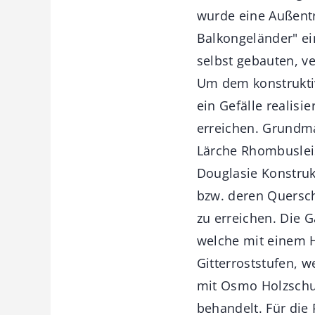
wurde eine Außentr
Balkongeländer" ei
selbst gebauten, v
Um dem konstruktiv
ein Gefälle realis
erreichen. Grundma
Lärche Rhombusleis
Douglasie Konstrukt
bzw. deren Quersch
zu erreichen. Die 
welche mit einem Ho
Gitterroststufen, 
mit Osmo Holzschut
behandelt. Für die 