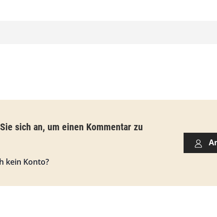
,
0
0
€
b
i
s
 Sie sich an, um einen Kommentar zu
9
A
3
h kein Konto?
,
0
0