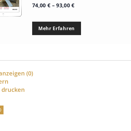
P
74,00
€
–
93,00
€
r
e
Mehr Erfahren
i
s
s
p
a
anzeigen
(0)
n
ern
l drucken
n
e
:
7
4