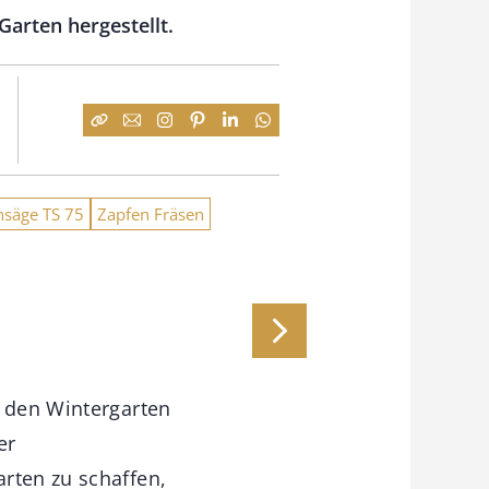
arten hergestellt.
hsäge TS 75
Zapfen Fräsen
n den Wintergarten
er
rten zu schaffen,