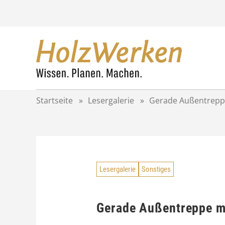
Z
u
m
I
n
h
a
l
t
Startseite
»
Lesergalerie
»
Gerade Außentreppe
s
p
r
i
n
g
Lesergalerie
Sonstiges
e
n
Gerade Außentreppe m