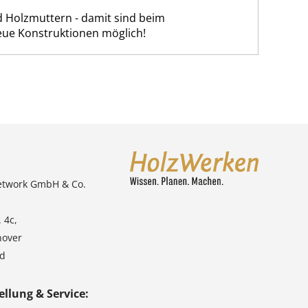
 Holzmuttern - damit sind beim
ue Konstruktionen möglich!
etwork GmbH & Co.
 4c,
nover
nd
ellung & Service: