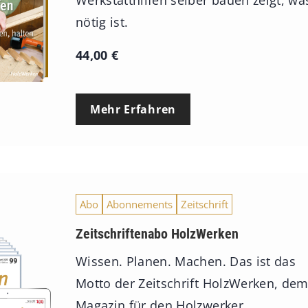
Werkstatthilfen selber bauen zeigt, wa
nötig ist.
44,00
€
Mehr Erfahren
Abo
Abonnements
Zeitschrift
Zeitschriftenabo HolzWerken
Wissen. Planen. Machen. Das ist das
Motto der Zeitschrift HolzWerken, de
Magazin für den Holzwerker.