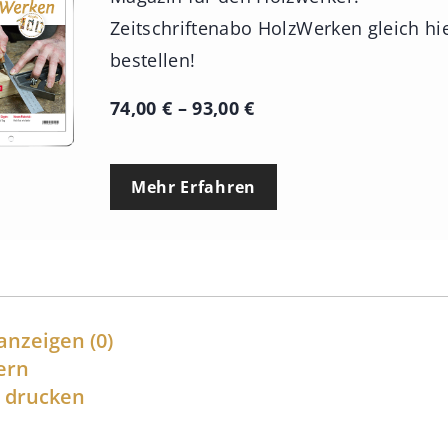
Zeitschriftenabo HolzWerken gleich hi
bestellen!
P
74,00
€
–
93,00
€
r
e
Mehr Erfahren
i
s
s
p
a
anzeigen
(0)
n
ern
l drucken
n
e