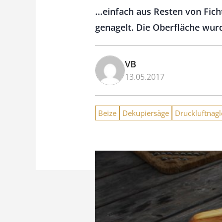
...einfach aus Resten von F
genagelt. Die Oberfläche wur
VB
13.05.2017
Beize
Dekupiersäge
Druckluftnagl