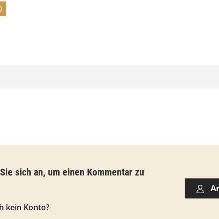
:
7
4
,
0
0
€
b
i
s
 Sie sich an, um einen Kommentar zu
9
A
3
h kein Konto?
,