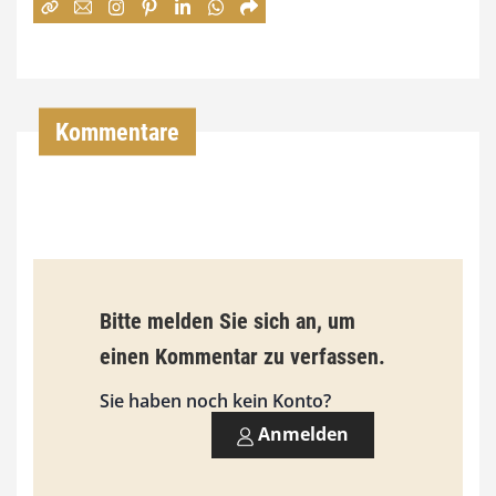
:
7
4
,
Kommentare
0
0
€
b
Bitte melden Sie sich an, um
i
einen Kommentar zu verfassen.
s
9
Sie haben noch kein Konto?
3
Anmelden
,