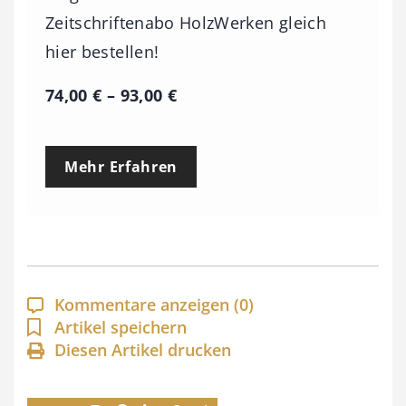
Zeitschriftenabo HolzWerken gleich
hier bestellen!
P
74,00
€
–
93,00
€
r
e
Mehr Erfahren
i
s
s
p
a
Kommentare anzeigen
(0)
n
Artikel speichern
Diesen Artikel drucken
n
e