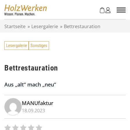
Z
u
m
I
Startseite
»
Lesergalerie
»
Bettrestauration
n
h
a
Lesergalerie
Sonstiges
l
t
s
p
Bettrestauration
r
i
Aus „alt“ mach „neu“
n
g
e
MANUfaktur
n
18.09.2023