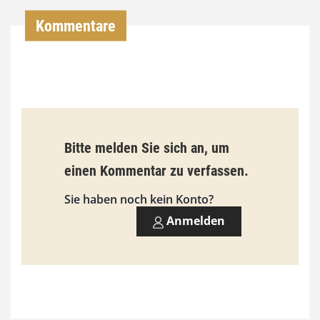
,
Kommentare
0
0
€
b
Bitte melden Sie sich an, um
i
einen Kommentar zu verfassen.
s
9
Sie haben noch kein Konto?
3
Anmelden
,
0
0