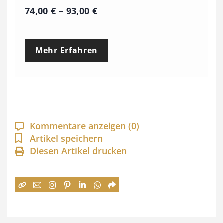
P
74,00
€
–
93,00
€
r
e
Mehr Erfahren
i
s
s
p
a
Kommentare anzeigen
(0)
n
Artikel speichern
Diesen Artikel drucken
n
e
:
7
4