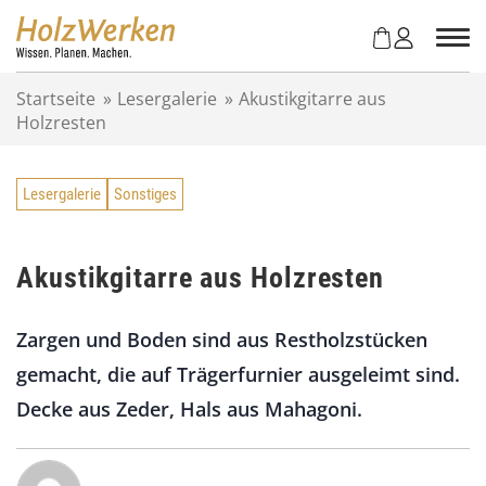
Z
u
m
I
Startseite
»
Lesergalerie
»
Akustikgitarre aus
n
Holzresten
h
a
l
Lesergalerie
Sonstiges
t
s
p
r
Akustikgitarre aus Holzresten
i
n
Zargen und Boden sind aus Restholzstücken
g
e
gemacht, die auf Trägerfurnier ausgeleimt sind.
n
Decke aus Zeder, Hals aus Mahagoni.