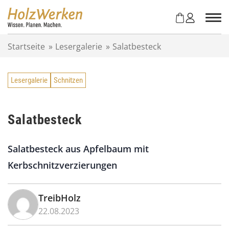
Z
u
m
I
Startseite
»
Lesergalerie
»
Salatbesteck
n
h
a
Lesergalerie
Schnitzen
l
t
s
p
Salatbesteck
r
i
Salatbesteck aus Apfelbaum mit
n
g
Kerbschnitzverzierungen
e
n
TreibHolz
22.08.2023