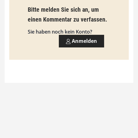
b
Bitte melden Sie sich an, um
i
einen Kommentar zu verfassen.
s
9
Sie haben noch kein Konto?
3
Anmelden
,
0
0
€