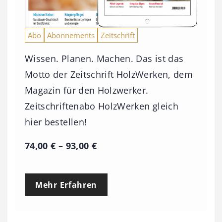
Abo
Abonnements
Zeitschrift
Wissen. Planen. Machen. Das ist das
Motto der Zeitschrift HolzWerken, dem
Magazin für den Holzwerker.
Zeitschriftenabo HolzWerken gleich
hier bestellen!
P
74,00
€
–
93,00
€
r
e
Mehr Erfahren
i
s