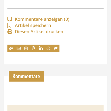
s
p
a
Kommentare anzeigen
(0)
n
Artikel speichern
Diesen Artikel drucken
n
e
:
7
4
,
Kommentare
0
0
€