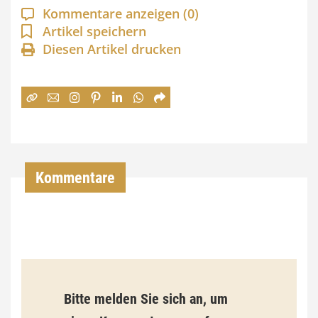
a
Kommentare anzeigen
(0)
n
Artikel speichern
Diesen Artikel drucken
n
e
:
7
4
,
Kommentare
0
0
€
b
Bitte melden Sie sich an, um
i