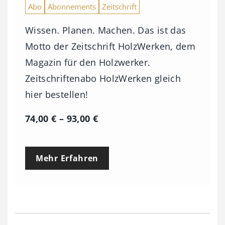
Abo
Abonnements
Zeitschrift
Wissen. Planen. Machen. Das ist das
Motto der Zeitschrift HolzWerken, dem
Magazin für den Holzwerker.
Zeitschriftenabo HolzWerken gleich
hier bestellen!
P
74,00
€
–
93,00
€
r
e
Mehr Erfahren
i
s
s
p