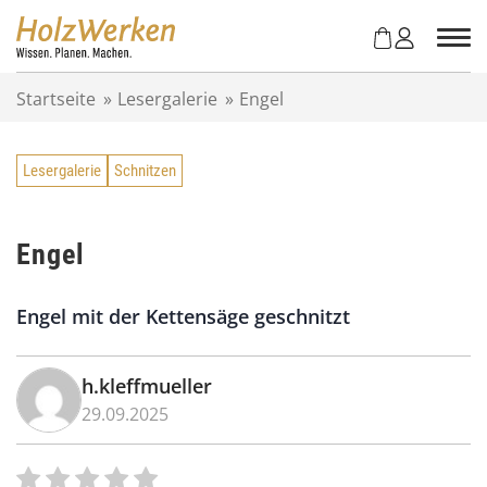
Z
u
m
I
Startseite
»
Lesergalerie
»
Engel
n
h
a
Lesergalerie
Schnitzen
l
t
s
p
Engel
r
i
Engel mit der Kettensäge geschnitzt
n
g
e
h.kleffmueller
n
29.09.2025