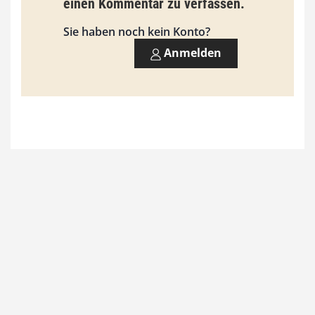
einen Kommentar zu verfassen.
s
9
Sie haben noch kein Konto?
3
Anmelden
,
0
0
€