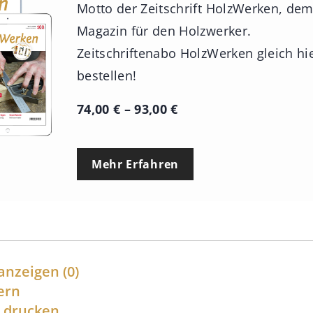
Motto der Zeitschrift HolzWerken, de
Magazin für den Holzwerker.
Zeitschriftenabo HolzWerken gleich hi
bestellen!
P
74,00
€
–
93,00
€
r
e
Mehr Erfahren
i
s
s
p
a
anzeigen
(0)
n
ern
l drucken
n