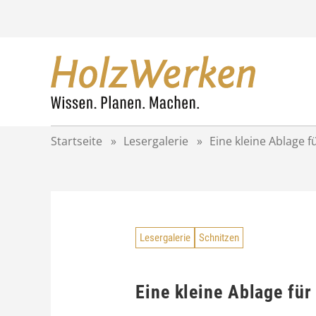
Z
u
m
I
n
h
a
l
t
Startseite
»
Lesergalerie
»
Eine kleine Ablage 
s
p
r
i
n
g
Lesergalerie
Schnitzen
e
n
Eine kleine Ablage fü