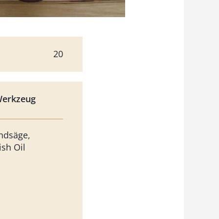
20
Werkzeug
ndsäge,
ish Oil