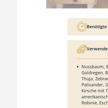
Benötigte 
Verwendet
Nussbaum, E
Goldregen, B
Thuja, Zebran
Palisander, G
Kirsche mit 
amerikanisc
Robinie, Esc