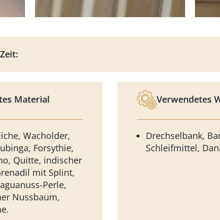
Zeit:
es Material
Verwendetes 
iche, Wacholder,
Drechselbank, Ba
ubinga, Forsythie,
Schleifmittel, Dan
o, Quitte, indischer
renadil mit Splint,
Taguanuss-Perle,
her Nussbaum,
he.