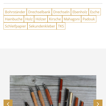
Bohrständer
Drechselbank
Drechseln
Ebenholz
Esche
Hainbuche
Holz
Hölzer
Kirsche
Mahagoni
Padouk
Schleifpapier
Sekundenkleber
TKS