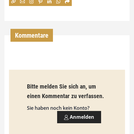
:
7
4
,
Kommentare
0
0
€
b
Bitte melden Sie sich an, um
i
einen Kommentar zu verfassen.
s
9
Sie haben noch kein Konto?
3
Anmelden
,