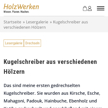
Z
u
m
I
Startseite
»
Lesergalerie
»
Kugelschreiber aus
n
verschiedenen Hölzern
h
a
l
Lesergalerie
Drechseln
t
s
p
r
Kugelschreiber aus verschiedenen
i
Hölzern
n
g
e
Das sind meine ersten gedrechselten
n
Kugelschreiber. Sie wurden aus Kirsche, Esche,
Mahagoni, Padouk, Hainbuche, Ebenholz und