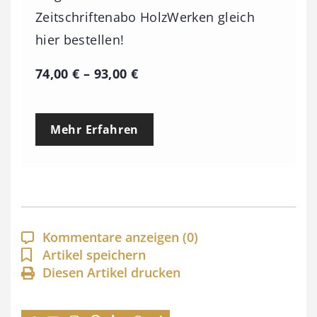
Zeitschriftenabo HolzWerken gleich
hier bestellen!
P
74,00
€
–
93,00
€
r
e
Mehr Erfahren
i
s
s
p
a
Kommentare anzeigen
(0)
n
Artikel speichern
Diesen Artikel drucken
n
e