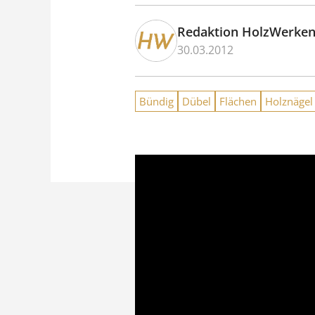
Redaktion HolzWerke
30.03.2012
Bündig
Dübel
Flächen
Holznägel