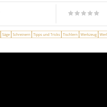
n
Säge
Schreinern
Tipps und Tricks
Tischlern
Werkzeug
Wer