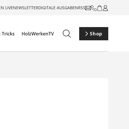
N LIVE
NEWSLETTER
DIGITALE AUSGABEN
RSS
 Tricks
HolzWerkenTV
Shop