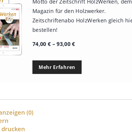
Motto der Zeitschrift HolzWerken, de
Magazin für den Holzwerker.
Zeitschriftenabo HolzWerken gleich hi
bestellen!
P
74,00
€
–
93,00
€
r
e
Mehr Erfahren
i
s
s
p
a
anzeigen
(0)
n
ern
l drucken
n