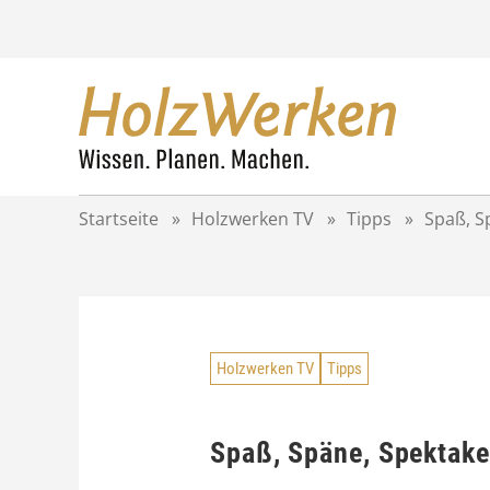
Z
u
m
I
n
h
a
l
t
Startseite
»
Holzwerken TV
»
Tipps
»
Spaß, S
s
p
r
i
n
g
Holzwerken TV
Tipps
e
n
Spaß, Späne, Spektakel