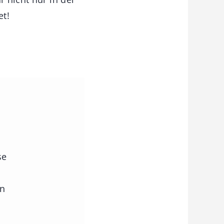
et!
se
en