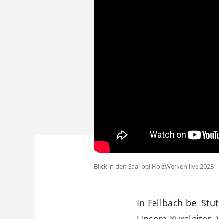
Blick in den Saal bei HolzWerken live 2023
In Fellbach bei Stu
Unsere Kursleiter, 