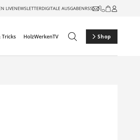
N LIVE
NEWSLETTER
DIGITALE AUSGABEN
RSS
 Tricks
HolzWerkenTV
Shop