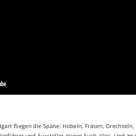
ttgart fliegen die Späne: Hobeln, Fräsen, Drechsel
Vorführer und Aussteller zeigen Euch alles. Und zwa