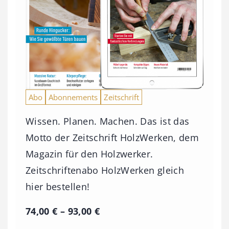
Abo
Abonnements
Zeitschrift
Wissen. Planen. Machen. Das ist das
Motto der Zeitschrift HolzWerken, dem
Magazin für den Holzwerker.
Zeitschriftenabo HolzWerken gleich
hier bestellen!
P
74,00
€
–
93,00
€
r