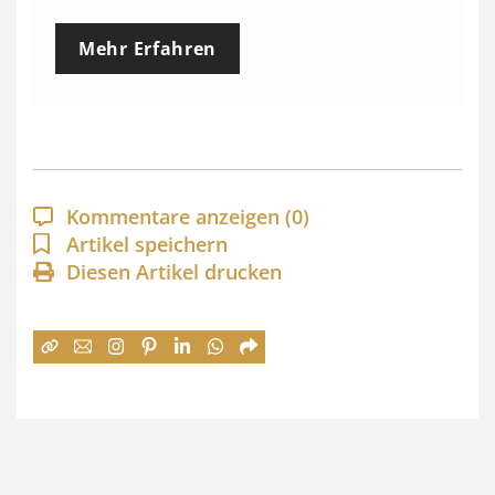
e
Mehr Erfahren
i
s
s
p
a
Kommentare anzeigen
(0)
n
Artikel speichern
Diesen Artikel drucken
n
e
:
7
4
,
0