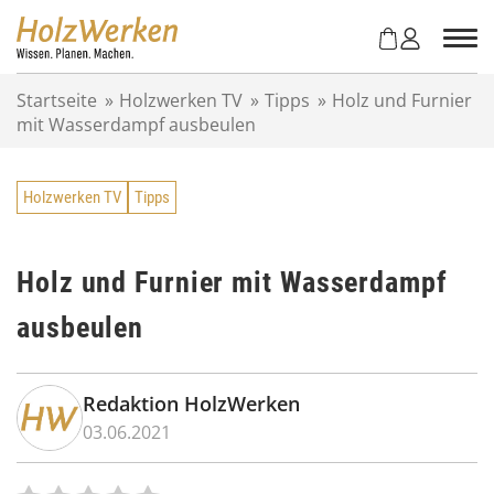
Z
u
m
I
Startseite
»
Holzwerken TV
»
Tipps
»
Holz und Furnier
n
mit Wasserdampf ausbeulen
h
a
l
Holzwerken TV
Tipps
t
s
p
r
Holz und Furnier mit Wasserdampf
i
ausbeulen
n
g
e
n
Redaktion HolzWerken
03.06.2021