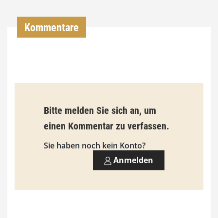
0
Kommentare
€
b
i
s
9
Bitte melden Sie sich an, um
3
einen Kommentar zu verfassen.
,
Sie haben noch kein Konto?
0
Anmelden
0
€