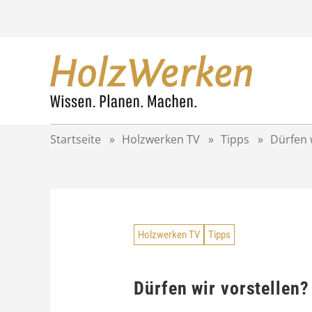
Z
u
m
I
n
h
a
l
t
Startseite
»
Holzwerken TV
»
Tipps
»
Dürfen w
s
p
r
i
n
g
Holzwerken TV
Tipps
e
n
Dürfen wir vorstellen?