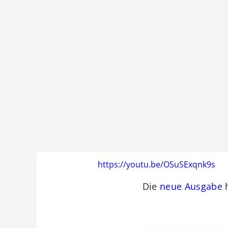
https://youtu.be/OSuSExqnk9s
Die
neue Ausgabe
h