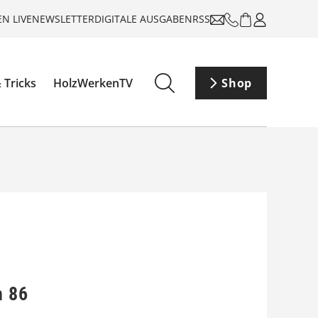
N LIVE
NEWSLETTER
DIGITALE AUSGABEN
RSS
 Tricks
HolzWerkenTV
Shop
n 86