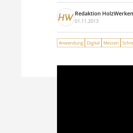
Redaktion HolzWerke
01.11.2013
Anwendung
Digital
Messen
Schr