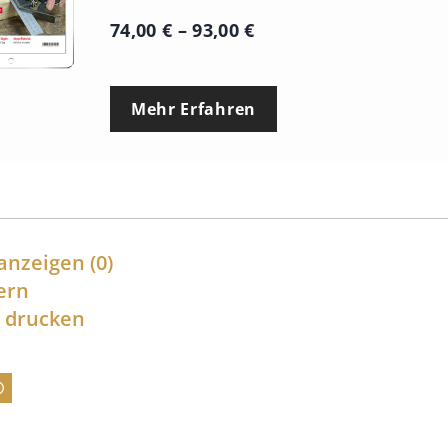
P
74,00
€
–
93,00
€
r
e
Mehr Erfahren
i
s
s
p
a
anzeigen
(0)
n
ern
l drucken
n
e
:
7
4