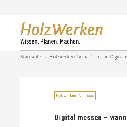
Z
u
m
I
n
h
a
l
t
Startseite
»
Holzwerken TV
»
Tipps
»
Digital
s
p
r
i
n
g
Holzwerken TV
Tipps
e
n
Digital messen – wann