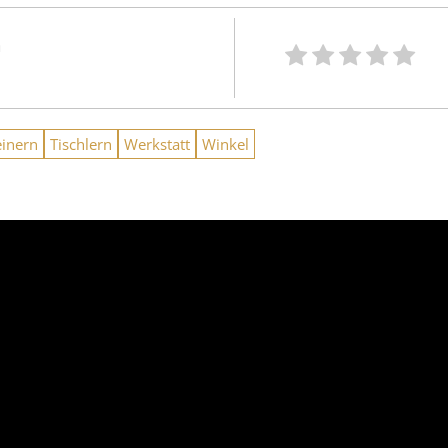
n
einern
Tischlern
Werkstatt
Winkel