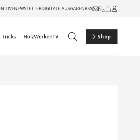
N LIVE
NEWSLETTER
DIGITALE AUSGABEN
RSS
 Tricks
HolzWerkenTV
Shop