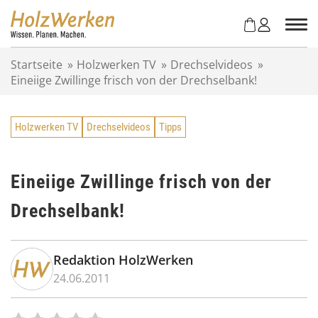
Z
u
m
I
Startseite
»
Holzwerken TV
»
Drechselvideos
»
n
Eineiige Zwillinge frisch von der Drechselbank!
h
a
l
Holzwerken TV
Drechselvideos
Tipps
t
s
p
r
Eineiige Zwillinge frisch von der
i
Drechselbank!
n
g
e
n
Redaktion HolzWerken
24.06.2011