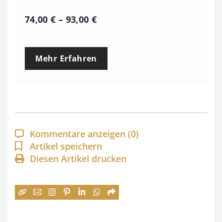
P
74,00
€
–
93,00
€
r
e
Mehr Erfahren
i
s
s
p
a
Kommentare anzeigen
(0)
n
Artikel speichern
Diesen Artikel drucken
n
e
:
7