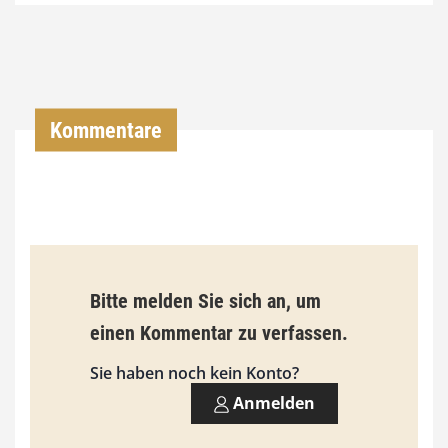
4
,
0
0
Kommentare
€
b
i
s
9
Bitte melden Sie sich an, um
3
einen Kommentar zu verfassen.
,
Sie haben noch kein Konto?
0
Anmelden
0