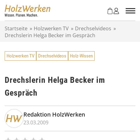
Z
u
m
I
Startseite
»
Holzwerken TV
»
Drechselvideos
»
n
Drechslerin Helga Becker im Gespräch
h
a
l
Holzwerken TV
Drechselvideos
Holz-Wissen
t
s
p
r
Drechslerin Helga Becker im
i
Gespräch
n
g
e
n
Redaktion HolzWerken
23.03.2009