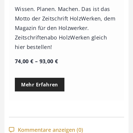
Wissen. Planen. Machen. Das ist das
Motto der Zeitschrift HolzWerken, dem
Magazin für den Holzwerker.
Zeitschriftenabo HolzWerken gleich
hier bestellen!
P
74,00
€
–
93,00
€
r
e
Mehr Erfahren
i
s
s
p
a
Kommentare anzeigen
(0)