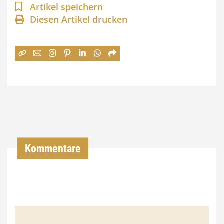
n
Artikel speichern
Diesen Artikel drucken
n
e
:
7
4
,
0
0
Kommentare
€
b
i
s