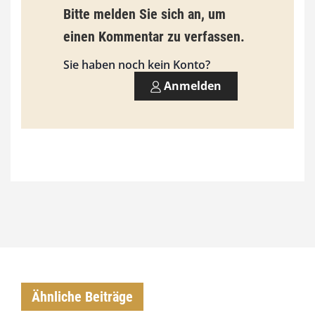
9
Bitte melden Sie sich an, um
3
einen Kommentar zu verfassen.
,
Sie haben noch kein Konto?
0
Anmelden
0
€
Ähnliche Beiträge