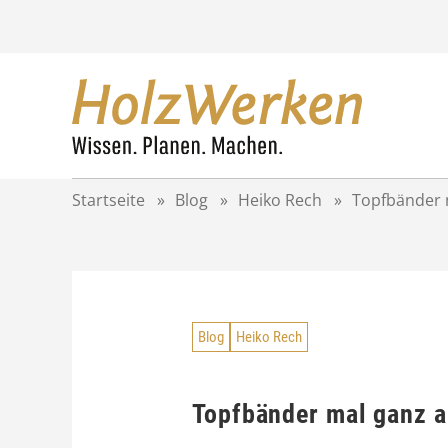
Z
u
m
I
n
h
a
l
t
Startseite
»
Blog
»
Heiko Rech
»
Topfbänder 
s
p
r
i
n
g
Blog
Heiko Rech
e
n
Topfbänder mal ganz a