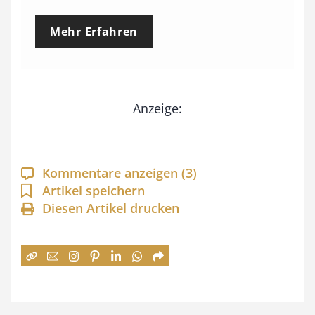
e
Mehr Erfahren
i
s
s
Anzeige:
p
a
n
Kommentare anzeigen
(3)
n
Artikel speichern
e
Diesen Artikel drucken
:
7
4
,
0