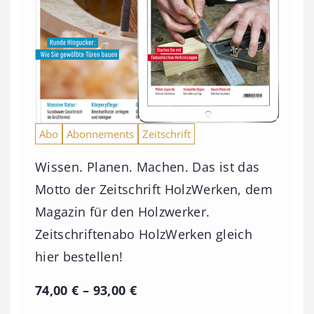
Abo
Abonnements
Zeitschrift
Wissen. Planen. Machen. Das ist das
Motto der Zeitschrift HolzWerken, dem
Magazin für den Holzwerker.
Zeitschriftenabo HolzWerken gleich
hier bestellen!
P
74,00
€
–
93,00
€
r