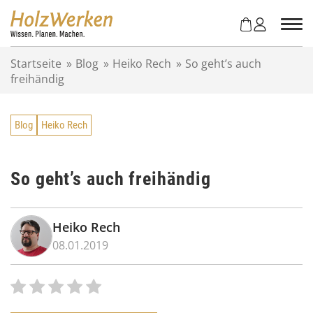
Z
u
m
I
Startseite
»
Blog
»
Heiko Rech
»
So geht’s auch
n
freihändig
h
a
l
Blog
Heiko Rech
t
s
p
r
So geht’s auch freihändig
i
n
g
Heiko Rech
e
08.01.2019
n