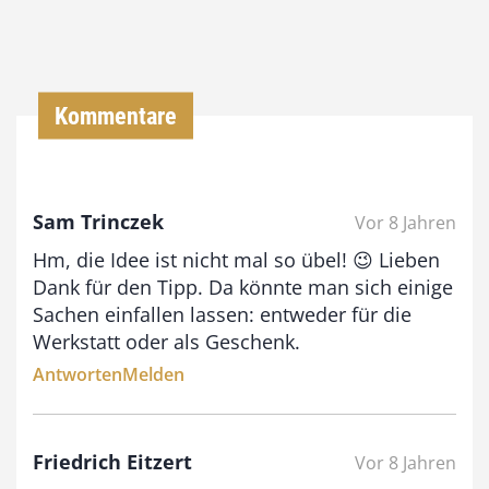
0
€
Kommentare
b
i
s
Sam Trinczek
Vor 8 Jahren
9
Hm, die Idee ist nicht mal so übel! 😉 Lieben
3
Dank für den Tipp. Da könnte man sich einige
,
Sachen einfallen lassen: entweder für die
Werkstatt oder als Geschenk.
0
Antworten
Melden
0
€
Friedrich Eitzert
Vor 8 Jahren