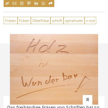
Fräsen
Fräser
Oberfräse
schrift
spiralnuter
v-nut
Das freihändige Fräsen von Schriften hat so