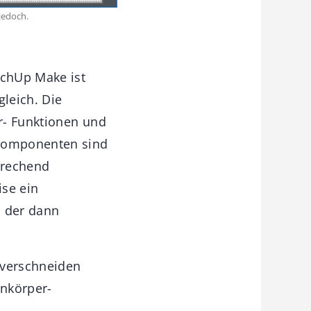
jedoch.
tchUp Make ist
gleich. Die
r- Funktionen und
 Komponenten sind
prechend
se ein
d der dann
 verschneiden
enkörper-