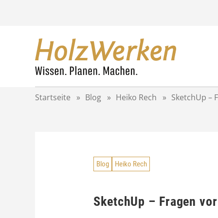
Z
u
m
I
n
h
a
l
t
Startseite
»
Blog
»
Heiko Rech
»
SketchUp – F
s
p
r
i
n
g
Blog
Heiko Rech
e
n
SketchUp – Fragen vor 