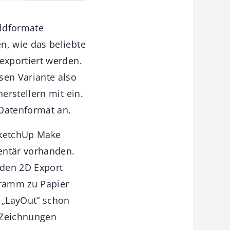
ildformate
, wie das beliebte
exportiert werden.
en Variante also
erstellern mit ein.
-Datenformat an.
SketchUp Make
entär vorhanden.
 den 2D Export
gramm zu Papier
 „LayOut“ schon
 Zeichnungen