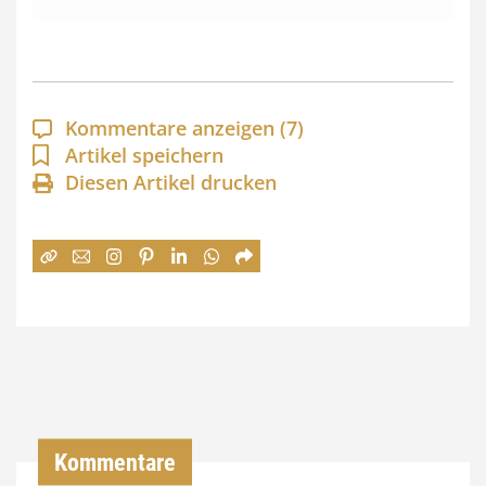
s
s
p
a
Kommentare anzeigen
(7)
n
Artikel speichern
Diesen Artikel drucken
n
e
:
7
4
,
0
0
Kommentare