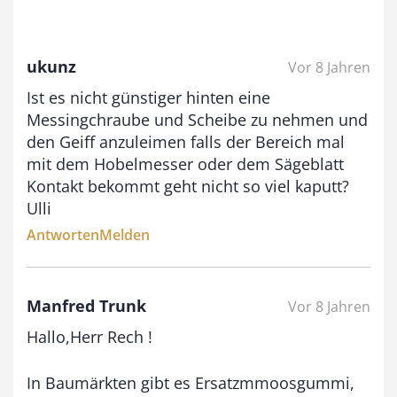
€
b
ukunz
Vor 8 Jahren
i
Ist es nicht günstiger hinten eine
s
Messingchraube und Scheibe zu nehmen und
9
den Geiff anzuleimen falls der Bereich mal
3
mit dem Hobelmesser oder dem Sägeblatt
,
Kontakt bekommt geht nicht so viel kaputt?
Ulli
0
Antworten
Melden
0
€
Manfred Trunk
Vor 8 Jahren
Hallo,Herr Rech !
In Baumärkten gibt es Ersatzmmoosgummi,