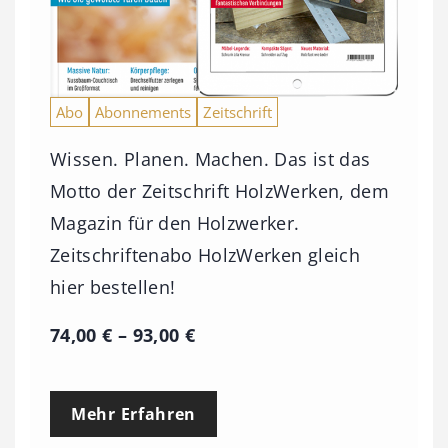
Abo
Abonnements
Zeitschrift
Wissen. Planen. Machen. Das ist das
Motto der Zeitschrift HolzWerken, dem
Magazin für den Holzwerker.
Zeitschriftenabo HolzWerken gleich
hier bestellen!
P
74,00
€
–
93,00
€
r
e
Mehr Erfahren
i