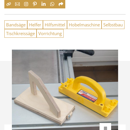
Bandsäge
Helfer
Hilfsmittel
Hobelmaschine
Selbstbau
Tischkreissäge
Vorrichtung