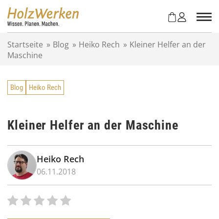
Z
u
m
I
Startseite
»
Blog
»
Heiko Rech
»
Kleiner Helfer an der
n
Maschine
h
a
l
Blog
Heiko Rech
t
s
p
r
Kleiner Helfer an der Maschine
i
n
g
Heiko Rech
e
06.11.2018
n