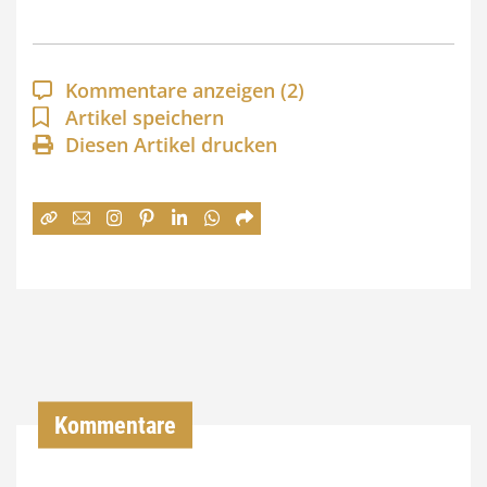
s
p
a
Kommentare anzeigen
(2)
n
Artikel speichern
Diesen Artikel drucken
n
e
:
7
4
,
0
0
Kommentare
€