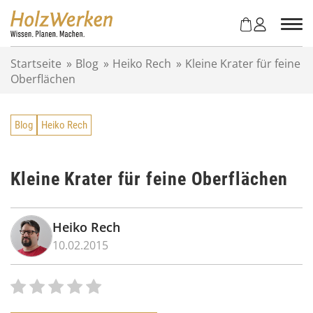
Z
u
m
I
Startseite
»
Blog
»
Heiko Rech
»
Kleine Krater für feine
n
Oberflächen
h
a
l
Blog
Heiko Rech
t
s
p
r
Kleine Krater für feine Oberflächen
i
n
g
Heiko Rech
e
10.02.2015
n