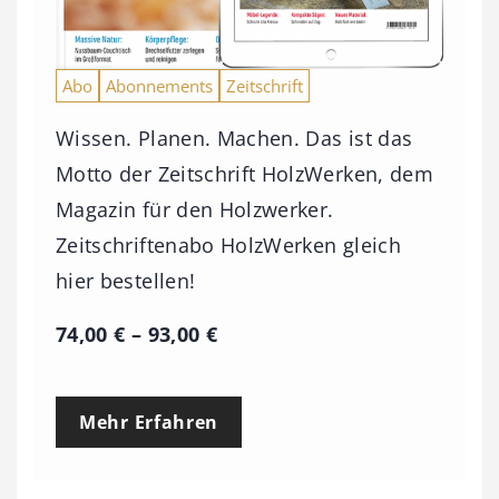
Abo
Abonnements
Zeitschrift
Wissen. Planen. Machen. Das ist das
Motto der Zeitschrift HolzWerken, dem
Magazin für den Holzwerker.
Zeitschriftenabo HolzWerken gleich
hier bestellen!
P
74,00
€
–
93,00
€
r
e
Mehr Erfahren
i
s