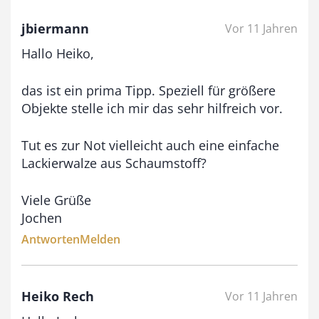
b
jbiermann
Vor 11 Jahren
i
Hallo Heiko,
s
9
das ist ein prima Tipp. Speziell für größere
3
Objekte stelle ich mir das sehr hilfreich vor.
,
0
Tut es zur Not vielleicht auch eine einfache
Lackierwalze aus Schaumstoff?
0
Viele Grüße
€
Jochen
Antworten
Melden
Heiko Rech
Vor 11 Jahren