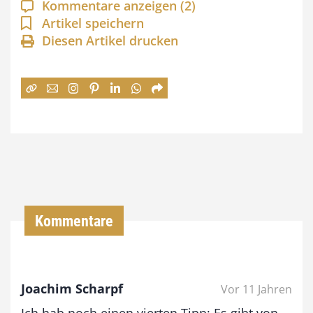
a
Kommentare anzeigen
(2)
n
Artikel speichern
Diesen Artikel drucken
n
e
:
7
4
,
0
0
Kommentare
€
b
Joachim Scharpf
Vor 11 Jahren
i