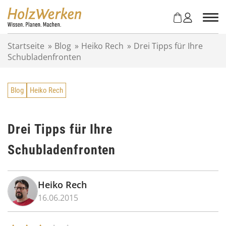
Z
u
m
I
Startseite
»
Blog
»
Heiko Rech
»
Drei Tipps für Ihre
n
Schubladenfronten
h
a
l
Blog
Heiko Rech
t
s
p
r
Drei Tipps für Ihre
i
Schubladenfronten
n
g
e
n
Heiko Rech
16.06.2015