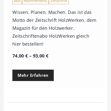
Abo
Abonnements
Zeitschrift
Wissen. Planen. Machen. Das ist das
Motto der Zeitschrift HolzWerken, dem
Magazin für den Holzwerker.
Zeitschriftenabo HolzWerken gleich
hier bestellen!
P
74,00
€
–
93,00
€
r
e
Mehr Erfahren
i
s
s
p