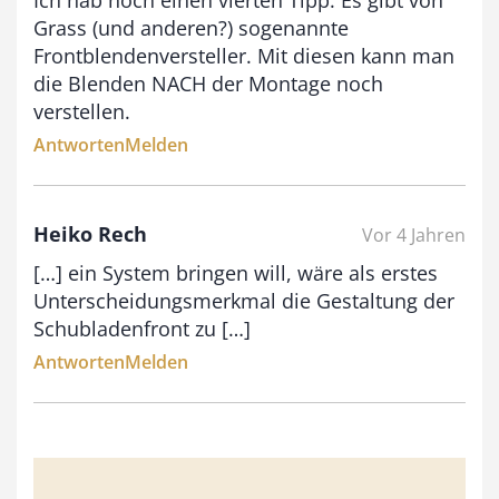
Ich hab noch einen vierten Tipp: Es gibt von
s
Grass (und anderen?) sogenannte
9
Frontblendenversteller. Mit diesen kann man
3
die Blenden NACH der Montage noch
,
verstellen.
0
Antworten
Melden
0
Heiko Rech
Vor 4 Jahren
€
[…] ein System bringen will, wäre als erstes
Unterscheidungsmerkmal die Gestaltung der
Schubladenfront zu […]
Antworten
Melden