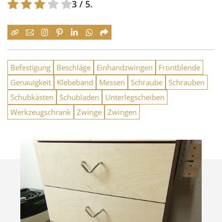
3
/ 5.
Befestigung
Beschläge
Einhandzwingen
Frontblende
Genauigkeit
Klebeband
Messen
Schraube
Schrauben
Schubkästen
Schubladen
Unterlegscheiben
Werkzeugschrank
Zwinge
Zwingen