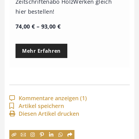
Zeitschriftenabo HolzWerken gleich
hier bestellen!
P
74,00
€
–
93,00
€
r
e
Mehr Erfahren
i
s
s
p
a
Kommentare anzeigen
(1)
n
Artikel speichern
Diesen Artikel drucken
n
e
: