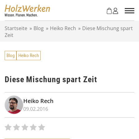
Z
u
m
I
Startseite
»
Blog
»
Heiko Rech
»
Diese Mischung spart
n
Zeit
h
a
l
Blog
Heiko Rech
t
s
p
r
Diese Mischung spart Zeit
i
n
g
Heiko Rech
e
09.02.2016
n