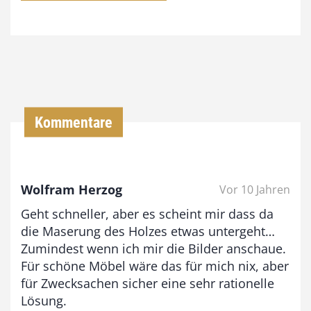
7
4
,
0
0
Kommentare
€
b
Wolfram Herzog
Vor 10 Jahren
i
Geht schneller, aber es scheint mir dass da
s
die Maserung des Holzes etwas untergeht…
9
Zumindest wenn ich mir die Bilder anschaue.
3
Für schöne Möbel wäre das für mich nix, aber
,
für Zwecksachen sicher eine sehr rationelle
Lösung.
0