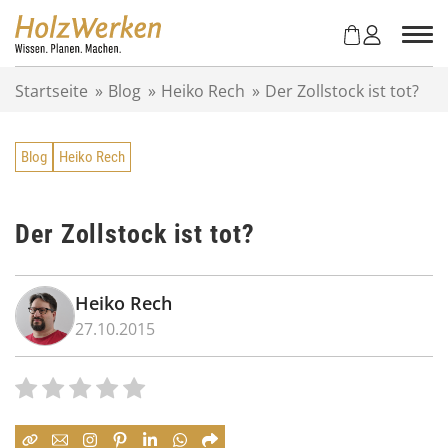
Z
u
m
I
Startseite
»
Blog
»
Heiko Rech
»
Der Zollstock ist tot?
n
h
a
Blog
Heiko Rech
l
t
s
p
Der Zollstock ist tot?
r
i
n
Heiko Rech
g
27.10.2015
e
n