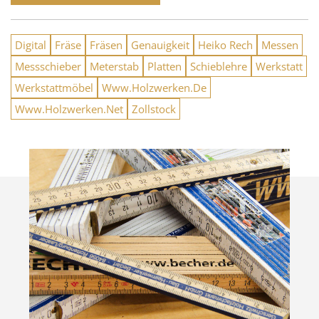
Digital
Fräse
Fräsen
Genauigkeit
Heiko Rech
Messen
Messschieber
Meterstab
Platten
Schieblehre
Werkstatt
Werkstattmöbel
Www.Holzwerken.De
Www.Holzwerken.Net
Zollstock