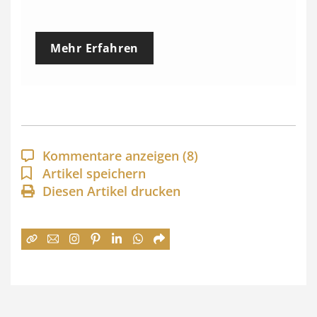
r
e
Mehr Erfahren
i
s
s
p
a
Kommentare anzeigen
(8)
n
Artikel speichern
Diesen Artikel drucken
n
e
:
7
4
,