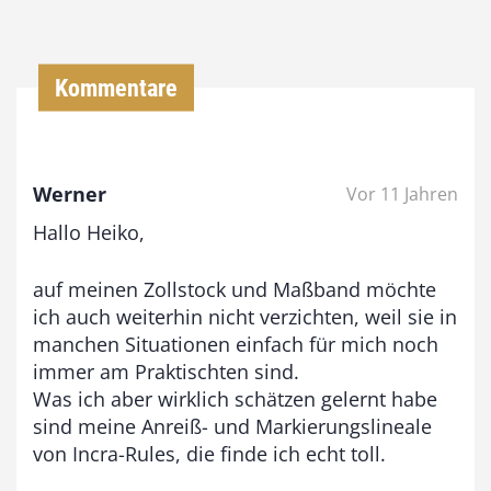
0
0
Kommentare
€
b
Werner
Vor 11 Jahren
i
Hallo Heiko,
s
9
auf meinen Zollstock und Maßband möchte
3
ich auch weiterhin nicht verzichten, weil sie in
,
manchen Situationen einfach für mich noch
immer am Praktischten sind.
0
Was ich aber wirklich schätzen gelernt habe
0
sind meine Anreiß- und Markierungslineale
von Incra-Rules, die finde ich echt toll.
€