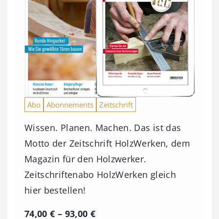
Abo
Abonnements
Zeitschrift
Wissen. Planen. Machen. Das ist das
Motto der Zeitschrift HolzWerken, dem
Magazin für den Holzwerker.
Zeitschriftenabo HolzWerken gleich
hier bestellen!
P
74,00
€
–
93,00
€