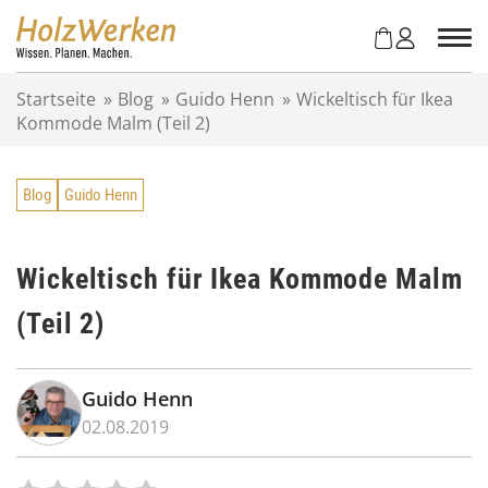
Z
u
m
I
Startseite
»
Blog
»
Guido Henn
»
Wickeltisch für Ikea
n
Kommode Malm (Teil 2)
h
a
l
Blog
Guido Henn
t
s
p
r
Wickeltisch für Ikea Kommode Malm
i
(Teil 2)
n
g
e
n
Guido Henn
02.08.2019