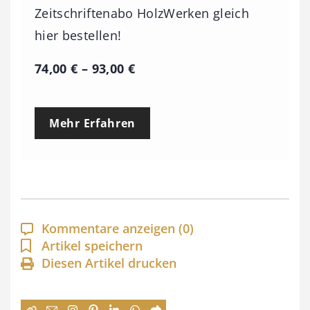
Zeitschriftenabo HolzWerken gleich
hier bestellen!
P
74,00
€
–
93,00
€
r
e
Mehr Erfahren
i
s
s
p
a
Kommentare anzeigen
(0)
n
Artikel speichern
Diesen Artikel drucken
n
e