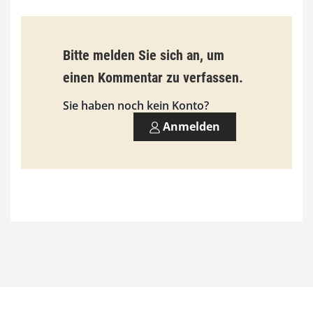
i
s
9
Bitte melden Sie sich an, um
3
einen Kommentar zu verfassen.
,
Sie haben noch kein Konto?
0
Anmelden
0
€