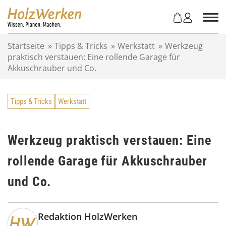
Z
u
m
I
Startseite
»
Tipps & Tricks
»
Werkstatt
»
Werkzeug
n
praktisch verstauen: Eine rollende Garage für
h
Akkuschrauber und Co.
a
l
t
Tipps & Tricks
Werkstatt
s
p
r
i
Werkzeug praktisch verstauen: Eine
n
rollende Garage für Akkuschrauber
g
e
und Co.
n
Redaktion HolzWerken