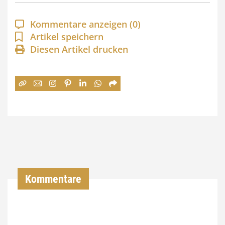
p
a
Kommentare anzeigen
(0)
n
Artikel speichern
Diesen Artikel drucken
n
e
:
7
4
,
0
0
Kommentare
€
b