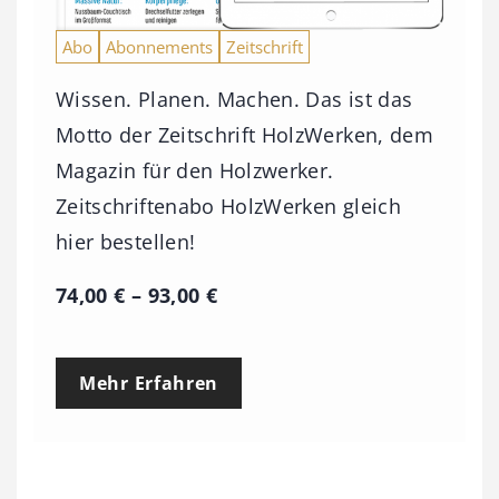
Abo
Abonnements
Zeitschrift
Wissen. Planen. Machen. Das ist das
Motto der Zeitschrift HolzWerken, dem
Magazin für den Holzwerker.
Zeitschriftenabo HolzWerken gleich
hier bestellen!
P
74,00
€
–
93,00
€
r
e
Mehr Erfahren
i
s
s