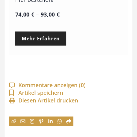
P
74,00
€
–
93,00
€
r
e
Mehr Erfahren
i
s
s
p
a
Kommentare anzeigen
(0)
n
Artikel speichern
Diesen Artikel drucken
n
e
:
7