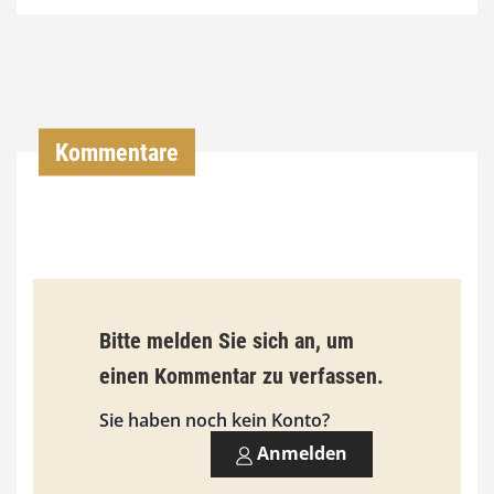
4
,
0
0
Kommentare
€
b
i
s
9
Bitte melden Sie sich an, um
3
einen Kommentar zu verfassen.
,
Sie haben noch kein Konto?
0
Anmelden
0