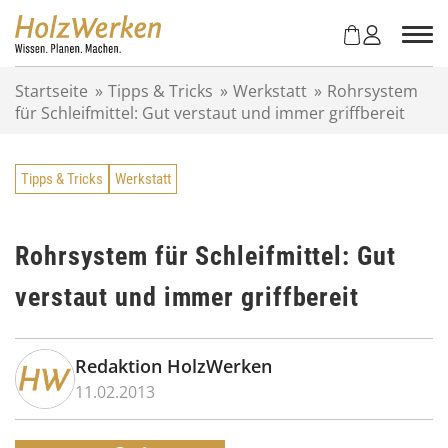
Z
u
m
I
Startseite
»
Tipps & Tricks
»
Werkstatt
»
Rohrsystem
n
für Schleifmittel: Gut verstaut und immer griffbereit
h
a
l
Tipps & Tricks
Werkstatt
t
s
p
r
Rohrsystem für Schleifmittel: Gut
i
verstaut und immer griffbereit
n
g
e
n
Redaktion HolzWerken
11.02.2013