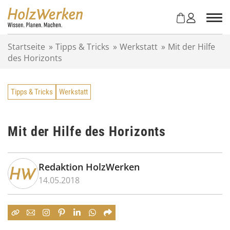
Z
u
m
I
Startseite
»
Tipps & Tricks
»
Werkstatt
»
Mit der Hilfe
n
des Horizonts
h
a
l
Tipps & Tricks
Werkstatt
t
s
p
r
Mit der Hilfe des Horizonts
i
n
g
Redaktion HolzWerken
e
14.05.2018
n