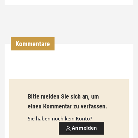
4
,
0
0
Kommentare
€
b
i
s
9
Bitte melden Sie sich an, um
3
einen Kommentar zu verfassen.
,
Sie haben noch kein Konto?
0
Anmelden
0