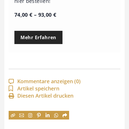
hier bestellen!
P
74,00
€
–
93,00
€
r
e
Mehr Erfahren
i
s
s
p
a
Kommentare anzeigen
(0)
n
Artikel speichern
Diesen Artikel drucken
n
e
:
7