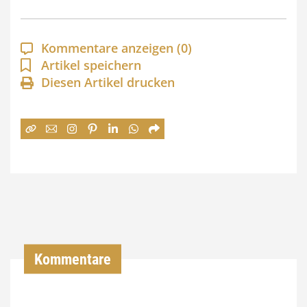
p
a
Kommentare anzeigen
(0)
n
Artikel speichern
Diesen Artikel drucken
n
e
:
7
4
,
0
0
Kommentare
€
b