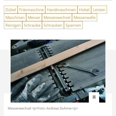
Dübel
Fräsmaschine
Handmaschinen
Hobel
Leisten
Maschinen
Messer
Messerwechsel
Messerwelle
Reinigen
Schraube
Schrauben
Spannen
Messerwechsel <p>Foto: Andreas Duhme</p>