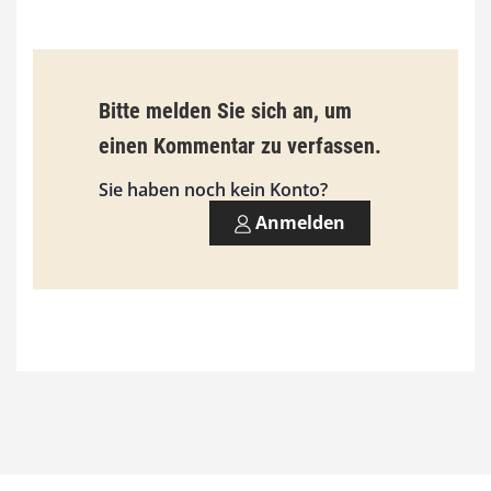
i
s
9
Bitte melden Sie sich an, um
3
einen Kommentar zu verfassen.
,
Sie haben noch kein Konto?
0
Anmelden
0
€