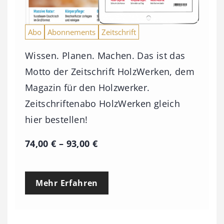
Abo
Abonnements
Zeitschrift
Wissen. Planen. Machen. Das ist das
Motto der Zeitschrift HolzWerken, dem
Magazin für den Holzwerker.
Zeitschriftenabo HolzWerken gleich
hier bestellen!
P
74,00
€
–
93,00
€
r
e
Mehr Erfahren
i
s
s