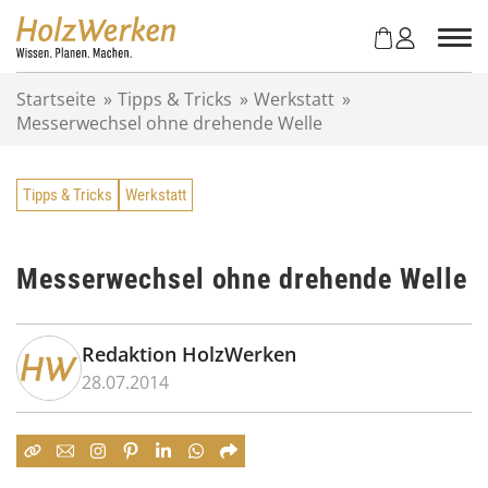
Z
u
m
I
Startseite
»
Tipps & Tricks
»
Werkstatt
»
n
Messerwechsel ohne drehende Welle
h
a
l
Tipps & Tricks
Werkstatt
t
s
p
r
Messerwechsel ohne drehende Welle
i
n
g
Redaktion HolzWerken
e
28.07.2014
n