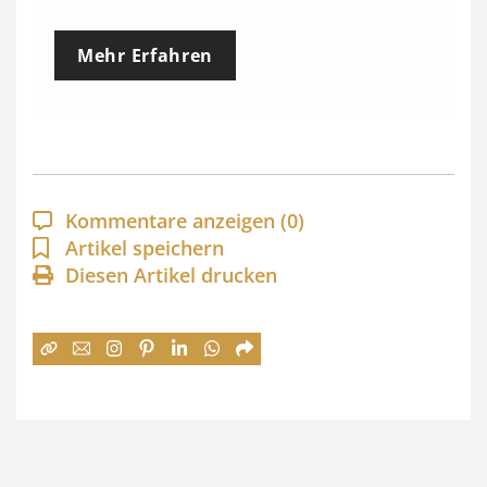
r
e
Mehr Erfahren
i
s
s
p
a
Kommentare anzeigen
(0)
n
Artikel speichern
Diesen Artikel drucken
n
e
:
7
4
,