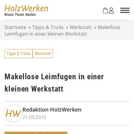
Z
u
m
I
Startseite
»
Tipps & Tricks
»
Werkstatt
»
Makellose
n
Leimfugen in einer kleinen Werkstatt
h
a
l
Tipps & Tricks
Werkstatt
t
s
p
r
Makellose Leimfugen in einer
i
kleinen Werkstatt
n
g
e
n
Redaktion HolzWerken
21.09.2015