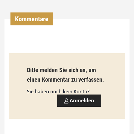
0
0
Kommentare
€
b
i
s
9
Bitte melden Sie sich an, um
3
einen Kommentar zu verfassen.
,
Sie haben noch kein Konto?
0
Anmelden
0
€