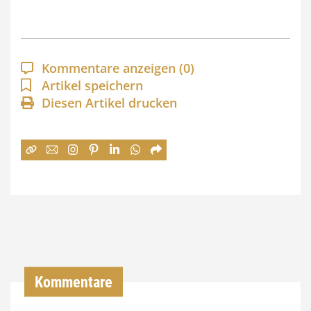
s
p
a
Kommentare anzeigen
(0)
n
Artikel speichern
Diesen Artikel drucken
n
e
:
7
4
,
0
0
Kommentare
€