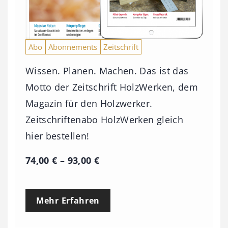
Abo
Abonnements
Zeitschrift
Wissen. Planen. Machen. Das ist das
Motto der Zeitschrift HolzWerken, dem
Magazin für den Holzwerker.
Zeitschriftenabo HolzWerken gleich
hier bestellen!
P
74,00
€
–
93,00
€
r
e
Mehr Erfahren
i
s