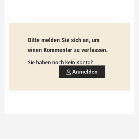
b
i
s
9
Bitte melden Sie sich an, um
3
einen Kommentar zu verfassen.
,
Sie haben noch kein Konto?
0
Anmelden
0
€