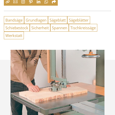
Bandsäge
Grundlagen
Sägeblatt
Sägeblätter
Schiebestock
Sicherheit
Spannen
Tischkreissäge
Werkstatt