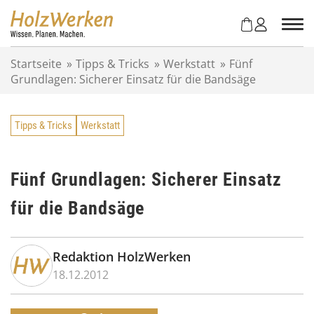
Z
u
m
I
Startseite
»
Tipps & Tricks
»
Werkstatt
»
Fünf
n
Grundlagen: Sicherer Einsatz für die Bandsäge
h
a
l
Tipps & Tricks
Werkstatt
t
s
p
r
Fünf Grundlagen: Sicherer Einsatz
i
für die Bandsäge
n
g
e
n
Redaktion HolzWerken
18.12.2012