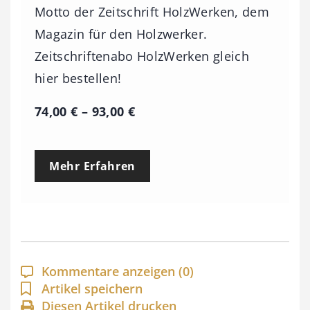
Motto der Zeitschrift HolzWerken, dem
Magazin für den Holzwerker.
Zeitschriftenabo HolzWerken gleich
hier bestellen!
P
74,00
€
–
93,00
€
r
e
Mehr Erfahren
i
s
s
p
a
Kommentare anzeigen
(0)
n
Artikel speichern
Diesen Artikel drucken