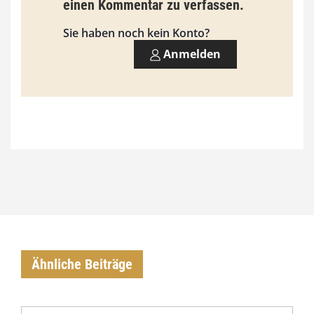
3
einen Kommentar zu verfassen.
,
Sie haben noch kein Konto?
0
Anmelden
0
€
Ähnliche Beiträge