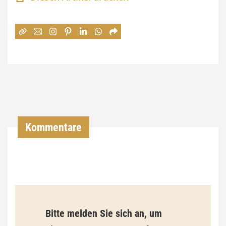
n
e
:
7
4
,
0
0
Kommentare
€
b
i
s
9
Bitte melden Sie sich an, um