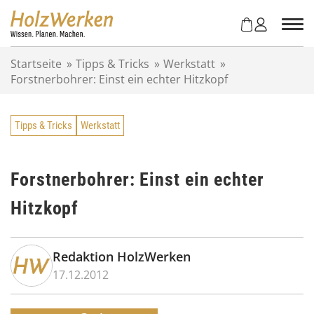
Z
u
m
I
Startseite
»
Tipps & Tricks
»
Werkstatt
»
n
Forstnerbohrer: Einst ein echter Hitzkopf
h
a
l
Tipps & Tricks
Werkstatt
t
s
p
r
Forstnerbohrer: Einst ein echter
i
Hitzkopf
n
g
e
n
Redaktion HolzWerken
17.12.2012