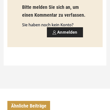
9
Bitte melden Sie sich an, um
3
einen Kommentar zu verfassen.
,
Sie haben noch kein Konto?
0
Anmelden
0
€
Ähnliche Beiträge