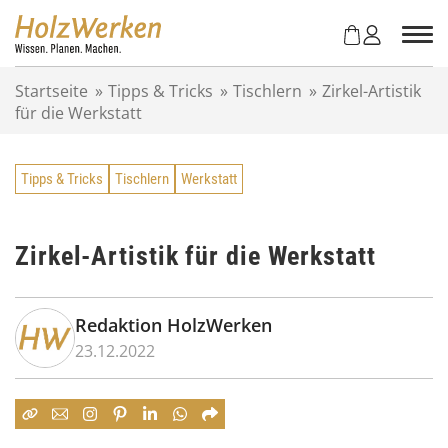
Z
u
m
I
Startseite
»
Tipps & Tricks
»
Tischlern
»
Zirkel-Artistik
n
für die Werkstatt
h
a
l
Tipps & Tricks
Tischlern
Werkstatt
t
s
p
r
Zirkel-Artistik für die Werkstatt
i
n
g
Redaktion HolzWerken
e
23.12.2022
n