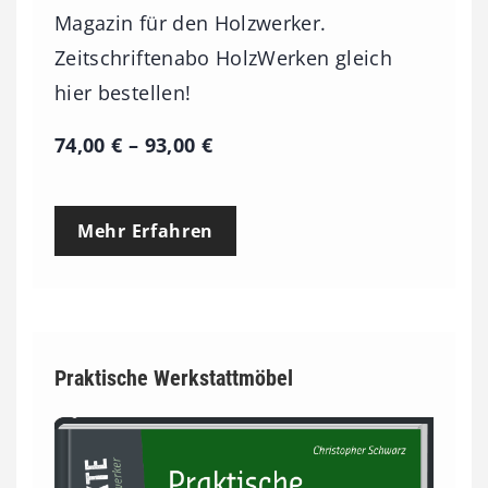
Magazin für den Holzwerker.
Zeitschriftenabo HolzWerken gleich
hier bestellen!
P
74,00
€
–
93,00
€
r
e
Mehr Erfahren
i
s
s
p
Praktische Werkstattmöbel
a
n
n