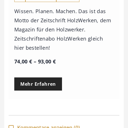
Wissen. Planen. Machen. Das ist das
Motto der Zeitschrift HolzWerken, dem
Magazin für den Holzwerker.
Zeitschriftenabo HolzWerken gleich
hier bestellen!
P
74,00
€
–
93,00
€
r
e
Mehr Erfahren
i
s
s
p
a
Kommentare anzeigen
(0)