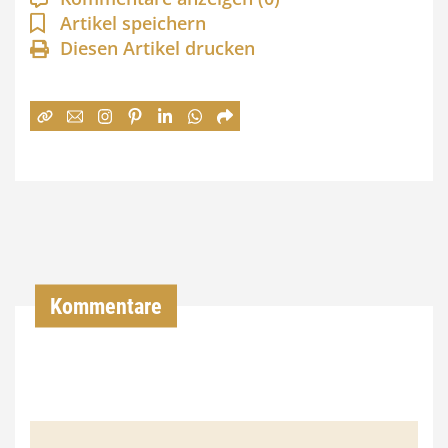
n
Artikel speichern
Diesen Artikel drucken
n
e
:
7
4
,
0
0
Kommentare
€
b
i
s