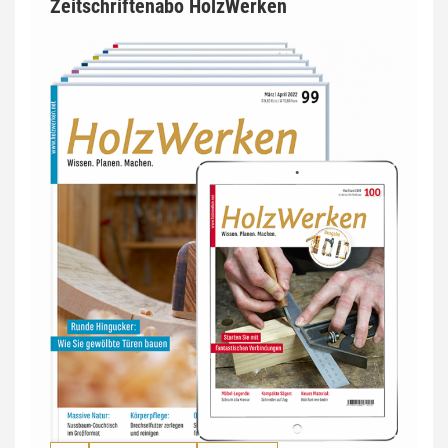
Zeitschriftenabo HolzWerken