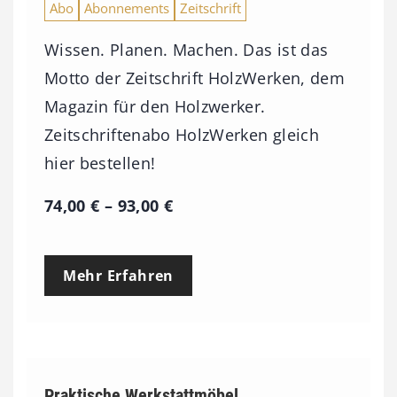
Abo
Abonnements
Zeitschrift
Wissen. Planen. Machen. Das ist das
Motto der Zeitschrift HolzWerken, dem
Magazin für den Holzwerker.
Zeitschriftenabo HolzWerken gleich
hier bestellen!
P
74,00
€
–
93,00
€
r
e
Mehr Erfahren
i
s
s
p
Praktische Werkstattmöbel