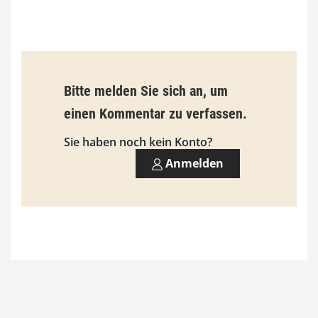
b
i
s
9
Bitte melden Sie sich an, um
3
einen Kommentar zu verfassen.
,
Sie haben noch kein Konto?
0
Anmelden
0
€