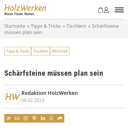
Z
u
m
I
Startseite
»
Tipps & Tricks
»
Tischlern
»
Schärfsteine
n
müssen plan sein
h
a
l
Tipps & Tricks
Tischlern
Werkstatt
t
s
p
r
Schärfsteine müssen plan sein
i
n
g
Redaktion HolzWerken
e
06.02.2023
n