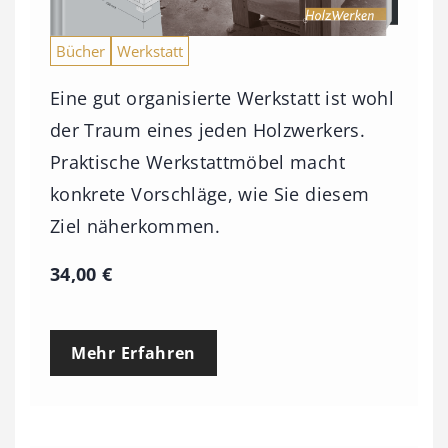
s
9
Bücher
Werkstatt
3
Eine gut organisierte Werkstatt ist wohl
,
der Traum eines jeden Holzwerkers.
0
Praktische Werkstattmöbel macht
0
konkrete Vorschläge, wie Sie diesem
Ziel näherkommen.
€
34,00
€
Mehr Erfahren