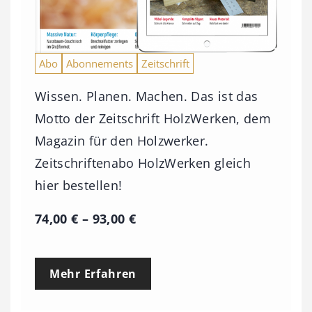
Abo
Abonnements
Zeitschrift
Wissen. Planen. Machen. Das ist das
Motto der Zeitschrift HolzWerken, dem
Magazin für den Holzwerker.
Zeitschriftenabo HolzWerken gleich
hier bestellen!
P
74,00
€
–
93,00
€
r
e
Mehr Erfahren
i
s