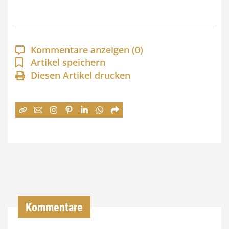
s
p
a
Kommentare anzeigen
(0)
n
Artikel speichern
Diesen Artikel drucken
n
e
:
7
4
,
0
0
Kommentare
€