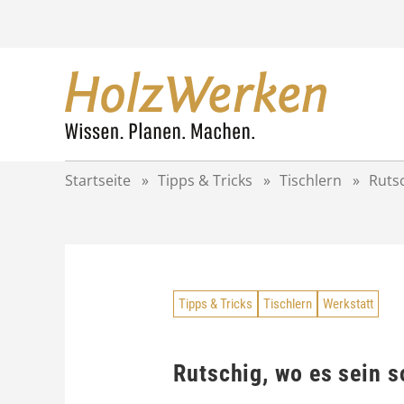
Z
u
m
I
n
h
a
l
t
Startseite
»
Tipps & Tricks
»
Tischlern
»
Rutsc
s
p
r
i
n
g
Tipps & Tricks
Tischlern
Werkstatt
e
n
Rutschig, wo es sein s