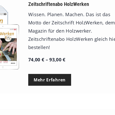
Zeitschriftenabo HolzWerken
Wissen. Planen. Machen. Das ist das
Motto der Zeitschrift HolzWerken, de
Magazin für den Holzwerker.
Zeitschriftenabo HolzWerken gleich hi
bestellen!
P
74,00
€
–
93,00
€
r
e
Mehr Erfahren
i
s
s
p