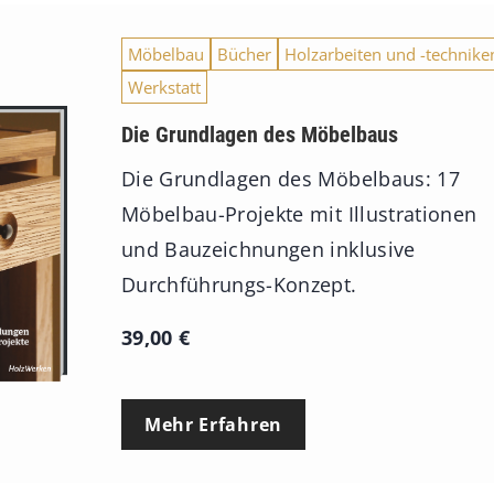
s
9
Möbelbau
Bücher
Holzarbeiten und -technike
3
Werkstatt
,
Die Grundlagen des Möbelbaus
0
Die Grundlagen des Möbelbaus: 17
0
Möbelbau-Projekte mit Illustrationen
und Bauzeichnungen inklusive
€
Durchführungs-Konzept.
39,00
€
Mehr Erfahren