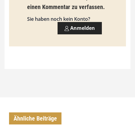
3
einen Kommentar zu verfassen.
,
Sie haben noch kein Konto?
0
Anmelden
0
€
Ähnliche Beiträge