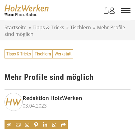
Z
u
m
I
Startseite
»
Tipps & Tricks
»
Tischlern
»
Mehr Profile
n
sind möglich
h
a
l
Tipps & Tricks
Tischlern
Werkstatt
t
s
p
r
Mehr Profile sind möglich
i
n
g
Redaktion HolzWerken
e
03.04.2023
n