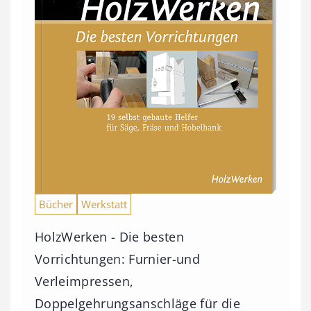
0
0
€
b
i
s
9
3
Bücher
Werkstatt
,
0
HolzWerken - Die besten
0
Vorrichtungen: Furnier-und
Verleimpressen,
€
Doppelgehrungsanschläge für die