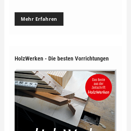
r
e
Mehr Erfahren
i
s
s
p
HolzWerken - Die besten Vorrichtungen
a
n
n
e
:
7
4
,