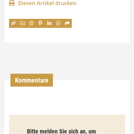
Diesen Artikel drucken
n
e
:
7
4
,
0
0
Kommentare
€
b
i
s
9
Bitte melden Sie sich an, um