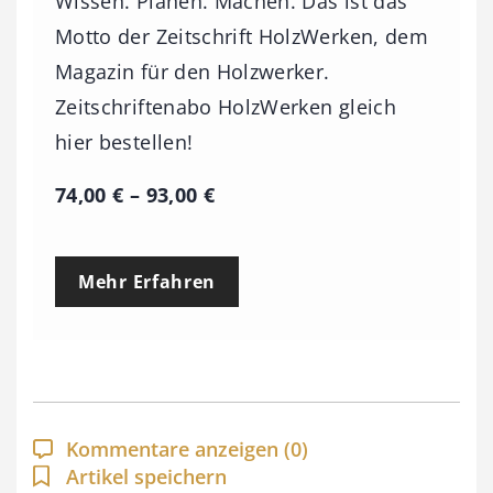
Wissen. Planen. Machen. Das ist das
Motto der Zeitschrift HolzWerken, dem
Magazin für den Holzwerker.
Zeitschriftenabo HolzWerken gleich
hier bestellen!
P
74,00
€
–
93,00
€
r
e
Mehr Erfahren
i
s
s
p
a
Kommentare anzeigen
(0)
n
Artikel speichern